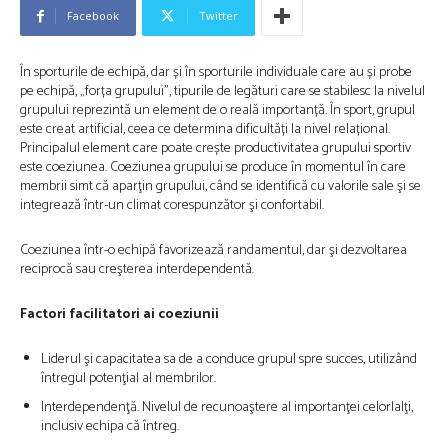
Facebook
Twitter
În sporturile de echipă, dar și în sporturile individuale care au și probe
pe echipă, „forța grupului”, tipurile de legături care se stabilesc la nivelul
grupului reprezintă un element de o reală importanță.
În sport, grupul
este creat artificial, ceea ce determina dificultăți la nivel relațional.
Principalul element care poate crește productivitatea grupului sportiv
este coeziunea. Coeziunea grupului se produce în momentul în care
membrii simt că aparţin grupului, când se identifică cu valorile sale şi se
integrează într-un climat corespunzător şi confortabil.
Coeziunea într-o echipă favorizează randamentul, dar şi dezvoltarea
reciprocă sau creşterea interdependentă.
Factori facilitatori ai coeziunii
Liderul şi capacitatea sa de a conduce grupul spre succes, utilizând
întregul potenţial al membrilor.
Interdependenţă. Nivelul de recunoaştere al importanţei celorlalţi,
inclusiv echipa că întreg.