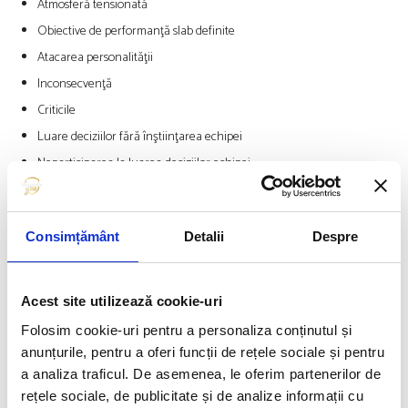
Atmosferă tensionată
Obiective de performanţă slab definite
Atacarea personalităţii
Inconsecvenţă
Criticile
Luare deciziilor fără înştiinţarea echipei
Neparticiparea la luarea deciziilor echipei
Neluarea procesului în serios
De aceea este important că în cadrul grupurilor sportive să se realizeze
Consimțământ
Detalii
Despre
un echilibru între aceste 2 situații, astfel încât acesta să poată fi eficient,
însă nu autosuficient..
Acest site utilizează cookie-uri
Ce este coeziunea?
Folosim cookie-uri pentru a personaliza conținutul și
Coeziunea reprezintă starea unui grup care se manifestă prin dorinţa
anunțurile, pentru a oferi funcții de rețele sociale și pentru
membrilor de a-şi petrece timpul împreună, prin plăcerea realizării unor
a analiza traficul. De asemenea, le oferim partenerilor de
activităţi colective specifice sportului sau extra – sportive, prin
rețele sociale, de publicitate și de analize informații cu
comportamente de apropiere şi prin comunicare constantă şi continuă.