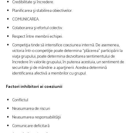
Credibilitate şi încredere.
Planificarea şi stabilirea obiectivelor.
COMUNICAREA.
Colaborarea şi efortul colectiv.
Respect între membrii echipei.
Competiţia tinde să intensifice coeziunea internă. De asemenea,
victoria într-o competiţie poate determina “plăcerea” participării la
viaţa grupului, poate determina dezvoltarea sentimentului de
încredere în valorile grupului, în puterea acestuia, un sentiment de
securitate şi de mândrie a aparţinerii. Acestea determină
identificarea afectivă a membrilor cu grupul.
Factori inhibitori ai coeziunii
Conflictul
Neasumarea de riscuri
Neasumarea responsabilităţii
Comunicare deficitară