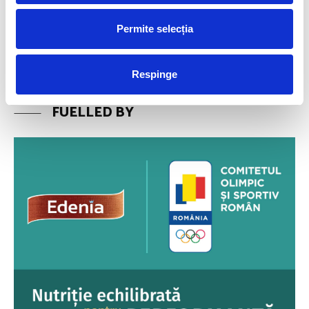
ascultat şi îi este permis să se exprime, fiind întărit pozitiv atât de către
membrii grupului, cât şi de către antrenori.
Permite selecția
Articolul precedent
Articolul următor
PROCRASTINAREA ÎN SPORT
CELE 15 MINUTE DE SUCCES
Respinge
FUELLED BY