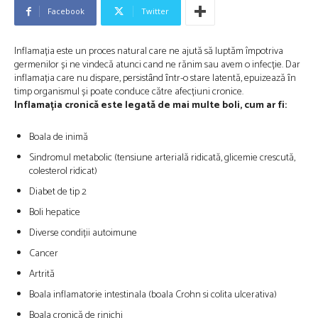
Facebook
Twitter
Inflamația este un proces natural care ne ajută să luptăm împotriva
germenilor și ne vindecă atunci cand ne rănim sau avem o infecție. Dar
inflamația care nu dispare, persistȃnd ȋntr-o stare latentă, epuizează ȋn
timp organismul și poate conduce către afecțiuni cronice.
Inflamația cronică este legată de mai multe boli, cum ar fi:
Boala de inimă
Sindromul metabolic (tensiune arterială ridicată, glicemie crescută,
colesterol ridicat)
Diabet de tip 2
Boli hepatice
Diverse condiții autoimune
Cancer
Artrită
Boala inflamatorie intestinala (boala Crohn si colita ulcerativa)
Boala cronică de rinichi