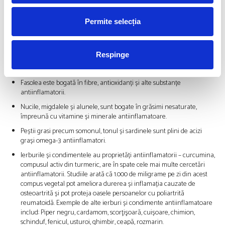
polifenoli. Acestea sunt substanțe chimice din plante care protejează
împotriva inflamației. Cercetările arată că legumele cu frunze verzi
Permite selecția
bogate în vitamina K, cum ar fi spanacul și varza kale, fructele de
pădure și fructele și legumele galbene și portocalii pot fi deosebit de
protectoare.
Respinge
Fibrele din fulgi de ovăz, orez brun, pâine integrală și alte cereale
integrale pot ajuta la inflamație.
Fasolea este bogată în fibre, antioxidanți și alte substanțe
antiinflamatorii.
Nucile, migdalele și alunele, sunt bogate în grăsimi nesaturate,
împreună cu vitamine și minerale antiinflamatoare.
Peștii grasi precum somonul, tonul și sardinele sunt plini de acizi
grași omega-3 antiinflamatori.
Ierburile și condimentele au proprietăți antiinflamatorii – curcumina,
compusul activ din turmeric, are în spate cele mai multe cercetări
antiinflamatorii. Studiile arată că 1.000 de miligrame pe zi din acest
compus vegetal pot ameliora durerea și inflamația cauzate de
osteoartrită și pot proteja oasele persoanelor cu poliartrită
reumatoidă. Exemple de alte ierburi și condimente antiinflamatoare
includ: Piper negru, cardamom, scorţişoară, cuișoare, chimion,
schinduf, fenicul, usturoi, ghimbir, ceapă, rozmarin.