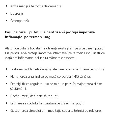
Alzheimer și alte forme de demență
Depresie
Osteoporoză
Pașii pe care îi puteți lua pentru a vă proteja împotriva
inflamației pe termen lung
Alături de o dietă bogată în nutrienți, există și alți pași pe care îi puteți
lua pentru a vă proteja împotriva inflamației pe termen lung. Un stil de
viață antiinflamator include următoarele aspecte:
Tratarea problemele de sănătate care provoacă inflamație cronică.
Menținerea unui indice de masă corporală (IMC) sănătos.
Exerciții fizice regulate – 30 de minute pe zi, în majoritatea zilelor
săptămânii.
Dacă fumezi, ideal este să renunți.
Limitarea alcoolului la 1 băutură pe zi sau mai puțin.
Gestionarea stresului prin meditație sau alte tehnici de relaxare.