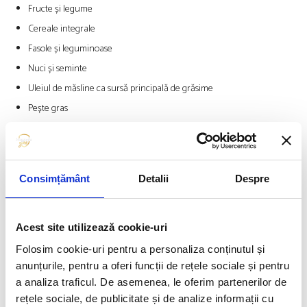
Fructe și legume
Cereale integrale
Fasole și leguminoase
Nuci și seminte
Uleiul de măsline ca sursă principală de grăsime
Pește gras
Produse lactate cu conținut mai scăzut de grăsimi
Ierburi și condimente
Și mai puține, spre deloc, următoarele:
Consimțământ
Detalii
Despre
Zaharuri adăugate în alimente și băuturi
Acest site utilizează cookie-uri
Alimente ultraprocesate
Carbohidrați rafinați (cum ar fi pâinea albă sau tortilla cu făină)
Folosim cookie-uri pentru a personaliza conținutul și
anunțurile, pentru a oferi funcții de rețele sociale și pentru
Grăsimi trans, hidrogenate sau parțial hidrogenate
a analiza traficul. De asemenea, le oferim partenerilor de
Carne procesată ȋn mezeluri
rețele sociale, de publicitate și de analize informații cu