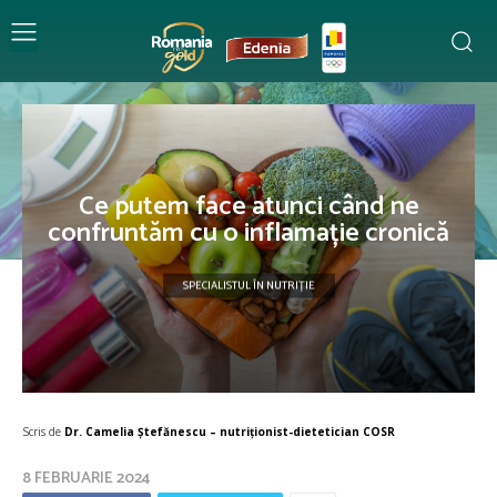
Ce putem face atunci când ne
confruntăm cu o inflamație cronică
SPECIALISTUL ÎN NUTRIȚIE
Scris de
Dr. Camelia Ștefănescu – nutriţionist-dietetician COSR
8 FEBRUARIE 2024