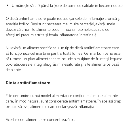
Urmărește să ai 7 până la 9 ore de somn de calitate în fiecare noapte.
O dietă antiinflamatoare poate reduce șansele de inflamație cronică și
apariția bolilor. Deși sunt necesare mai multe cercetări, există unele
dovezi că anumite alimente pot diminua simptomele cauzate de
afecțiuni precum artrita și boala inflamatorie intestinală.
Nu există un aliment specific sau un tip de dietă antiinflamatoare care
să funcționeze cel mai bine pentru toată lumea. Cel mai bun pariu este
să urmezi un plan alimentar care include o mulțime de fructe și legume
colorate, cereale integrale, grăsimi nesaturate și alte alimente pe bază
de plante.
Dieta antiinflamatoare
Este denumirea unui model alimentar ce conține mai multe alimente
care, în mod natural, sunt considerate antiinflamatoare. În același timp
trebuie să eviți alimentele care declanșează inflamația.
Acest model alimentar se concentrează pe: