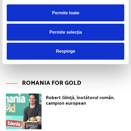
Permite toate
Permite selecția
Respinge
ROMANIA FOR GOLD
Robert Glință, înotătorul român,
campion european