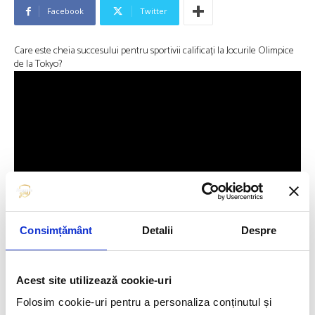
Facebook
Twitter
Care este cheia succesului pentru sportivii calificați la Jocurile Olimpice
de la Tokyo?
Consimțământ
Detalii
Despre
Suntem Romania For Gold, proiectul Edenia care vorbește despre
importanța nutriției în sport și în viață, și am vrut să aflăm chiar de la
Acest site utilizează cookie-uri
sportivi care sunt preferințele lor culinare și mai ales cât de important
este pentru ei să știe ce mănâncă. Ne-am întâlnit cu ei în cantonament
Folosim cookie-uri pentru a personaliza conținutul și