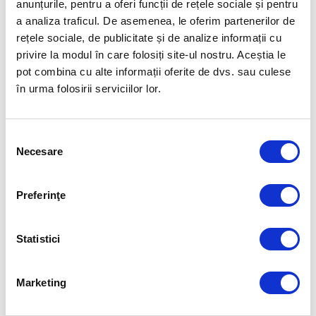
la Complexul olimpic “Sydney 2000” de la Izvorani și i-am întrebat cum îi
anunțurile, pentru a oferi funcții de rețele sociale și pentru
ajută nutriția în atingerea performanței.
a analiza traficul. De asemenea, le oferim partenerilor de
rețele sociale, de publicitate și de analize informații cu
Edenia a intrat în primăvara acestui an în Familia Olimpică prin
privire la modul în care folosiți site-ul nostru. Aceștia le
semnarea unui parteneriat pentru patru ani cu Comitetul Olimpic și
Sportiv Român, și au pornit împreună într-o călătorie spre Jocurile
pot combina cu alte informații oferite de dvs. sau culese
Olimpice Paris 2024.
în urma folosirii serviciilor lor.
Articolul următor
Selecția
„ACVILELE”, LOTUL FEMININ
OLIMPIC DE BASCHET 3×3 AL
Necesare
consimțământului
ROMÂNIEI
Preferinţe
FUELLED BY
Statistici
Marketing