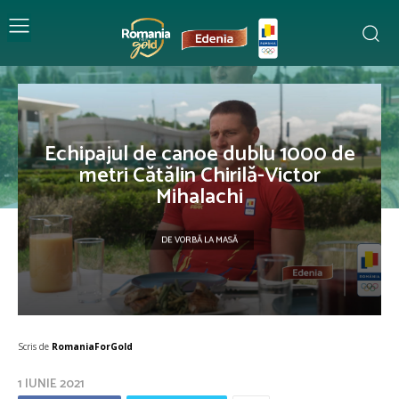
Echipajul de canoe dublu 1000 de
metri Cătălin Chirilă-Victor
Mihalachi
DE VORBĂ LA MASĂ
Scris de
RomaniaForGold
1 IUNIE 2021