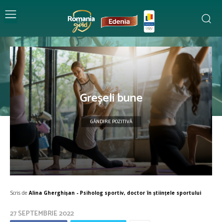
Greșeli bune
GÂNDIRE POZITIVĂ
Scris de
Alina Gherghișan - Psiholog sportiv, doctor în științele sportului
27 SEPTEMBRIE 2022