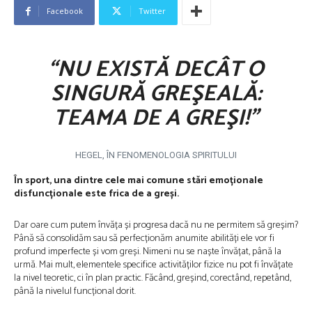
Facebook
Twitter
“NU EXISTĂ DECÂT O
SINGURĂ GREŞEALĂ:
TEAMA DE A GREŞI!”
HEGEL, ÎN FENOMENOLOGIA SPIRITULUI
În sport, una dintre cele mai comune stări emoționale
disfuncționale este frica de a greși.
Dar oare cum putem învăța și progresa dacă nu ne permitem să greșim?
Până să consolidăm sau să perfecționăm anumite abilități ele vor fi
profund imperfecte și vom greși. Nimeni nu se naște învățat, până la
urmă. Mai mult, elementele specifice activităților fizice nu pot fi învățate
la nivel teoretic, ci în plan practic. Făcând, greșind, corectând, repetând,
până la nivelul funcțional dorit.