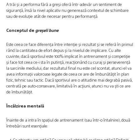
A trăi și a performa fără a greși oferă într-adevăr un sentiment de
siguranță, însă la nivel aplicativ nu generează contextul de schimbare
sau de evoluție atât de necesar pentru performanță.
Conceptul de
greșeli bune
Este ceea ce face diferența între intenție și rezultat și se referă în primul
rând la cantitatea de efort depus și la nivelul de implicare. Cu alte
cuvinte, dacă sportivul este 100% implicat în antrenament și competiție
și face tot ceea ce-i sta în putință, reacționând cu curaj și perseverență
la sarcinile mediului, dar rezultatul final nu este cel scontat, atunci el va
avea informații valoroase legate de ceea ce are de îmbunătățit în plan
fizic, tehnic sau tactic. Dacă sportivul are o atitudine mai degrabă pasivă,
centrată pe auto-consevare, limitativă în acțiuni, atunci nu va ști ce are
de îmbunătățit.
Încălzirea mentală
Înainte de a intra în spațiul de antrenament (sau într-o întalnire), două
întrebări sunt esențiale: