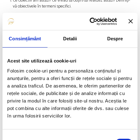
Ce obiectiv am astăzi? Ce vreau să obțin/să realizez astăzi? Definiți-
vă obiectivele în termeni specifici.
Ce aștept de la mine? Ce atitudine vreau să am?
Atenție! Dacă antrenamentul are un scop tactic sau mental (de
exemplu, modelare de concurs), setați-vă mental să fiți focusați pe
Consimțământ
Detalii
Despre
sarcina imediată, fără analiză tehnică. În acest moment, vă setați pe
prezență mentală și informație tactică.
Dacă antrenamentul este tehnic, setați-vă mental să fiți focusați pe
Acest site utilizează cookie-uri
schimbările/corectările tehnice pe care vreți să le obțineți (adică pe
Folosim cookie-uri pentru a personaliza conținutul și
execuția tehnicii corecte). Dacă tactica nu funcționează foarte bine sau
anunțurile, pentru a oferi funcții de rețele sociale și pentru
rezultatul (timpul, scorul, tranzițiile etc.) nu este cel dorit, nu-i nici o
problemă. Acum lucrați la tehnică. Este ok să faceți greșeli în plan tactic.
a analiza traficul. De asemenea, le oferim partenerilor de
rețele sociale, de publicitate și de analize informații cu
Fiecare sesiune de antrenament trebuie să înceapă cu definirea
privire la modul în care folosiți site-ul nostru. Aceștia le
intenției clare, întărită de o atitudine activă, marcată de determinare, și
pot combina cu alte informații oferite de dvs. sau culese
de o gânidre operațională, centrată pe acțiune (conștientizare fizică,
în urma folosirii serviciilor lor.
cuvinte puține, intenții clare).
Descărcare mentală
Selecția