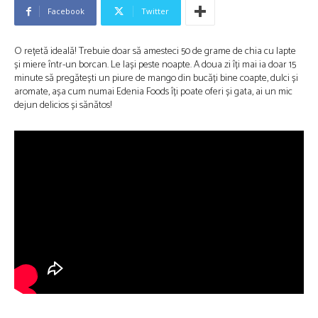
Facebook
Twitter
O rețetă ideală! Trebuie doar să amesteci 50 de grame de chia cu lapte
și miere într-un borcan. Le lași peste noapte. A doua zi îți mai ia doar 15
minute să pregătești un piure de mango din bucăți bine coapte, dulci și
aromate, așa cum numai Edenia Foods îți poate oferi și gata, ai un mic
dejun delicios și sănătos!