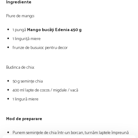
Ingrediente
Piure de mango:
1 pungă
Mango bucăți Edenia 450 g
1 linguriță miere
frunze de busuioc pentru decor
Budinca de chia:
50 g semințe chia
400 ml lapte de cocos / migdale / vacă
1 lingură miere
Mod de preparare
Punem semințele de chia într-un borcan, turnăm laptele împreună