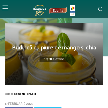
Budincă cu piure de mango și chia
REȚETE GUSTOASE
Scris de
RomaniaForGold
17 FEBRUARIE 2022