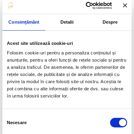
cu mierea. Amestecăm până se dizolvă mierea.
Acoperim borcanul și îl punem la frigider peste noapte.
Cu câteva minute înainte să servim budinca, pregătim piureul de
Consimțământ
Detalii
Despre
mango. Mixăm bucățile de mango decongelate cu o linguriță de
miere până obținem un piure fin. Se poate adăuga o banană coaptă.
Pentru montaj, luăm câteva linguri de budincă de chia și le punem
într-un pahar peste care adăugăm câteva linguri de piure de mango.
Acest site utilizează cookie-uri
Decorăm cu frunze proaspete de busuioc pentru o extra prospețime
Folosim cookie-uri pentru a personaliza conținutul și
și savurăm imediat!
anunțurile, pentru a oferi funcții de rețele sociale și pentru
a analiza traficul. De asemenea, le oferim partenerilor de
rețele sociale, de publicitate și de analize informații cu
Poftă tare bună vă dorim!
privire la modul în care folosiți site-ul nostru. Aceștia le
pot combina cu alte informații oferite de dvs. sau culese
Articolul precedent
Articolul următor
în urma folosirii serviciilor lor.
GALETTE CU VIȘINE
BORȘ ȚĂRĂNESC CU PUI
FUELLED BY
Selecția
Necesare
consimțământului