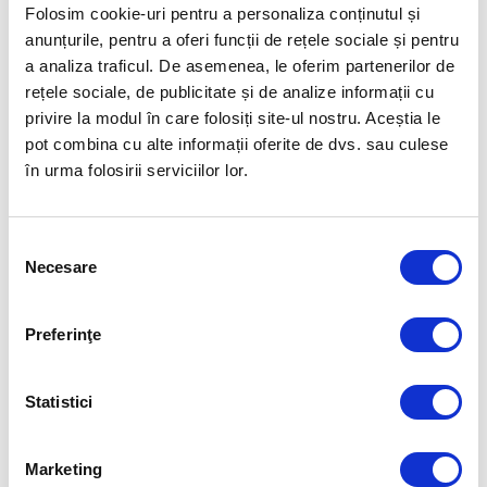
Folosim cookie-uri pentru a personaliza conținutul și
2.
Între timp – perișoarele: amestecăm carnea tocată cu ou, mărar,
anunțurile, pentru a oferi funcții de rețele sociale și pentru
pătrunjel, sare și piper și le fierbem în apa cu legume 15 min.
a analiza traficul. De asemenea, le oferim partenerilor de
rețele sociale, de publicitate și de analize informații cu
3.
Adăugăm în oală și sucul de roșii, lăsăm să clocotească 5 min, turnăm
privire la modul în care folosiți site-ul nostru. Aceștia le
borșul și lăsăm pe foc încă 15 min.
pot combina cu alte informații oferite de dvs. sau culese
în urma folosirii serviciilor lor.
4.
Stingem focul, adăugăm mărar și leuștean.
Putem să dregem ciorbița cu o lingură de smântână. Poftă bună!
Selecția
Necesare
consimțământului
Articolul precedent
Articolul următor
SALATĂ DE FASOLE GALBENĂ
CIORBĂ DE FASOLE CU
AFUMĂTURĂ ȘI CEAPĂ
Preferinţe
FUELLED BY
Statistici
Marketing