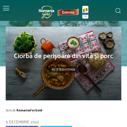
Ciorbă de perișoare din vită și porc
REȚETE GUSTOASE
Scris de
RomaniaForGold
6 DECEMBRIE 2022