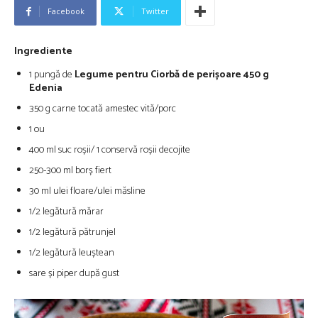
Facebook
Twitter
Ingrediente
1 pungă de
Legume pentru Ciorbă de perișoare 450 g
Edenia
350 g carne tocată amestec vită/porc
1 ou
400 ml suc roșii/ 1 conservă roșii decojite
250-300 ml borș fiert
30 ml ulei floare/ulei măsline
1/2 legătură mărar
1/2 legătură pătrunjel
1/2 legătură leuștean
sare și piper după gust