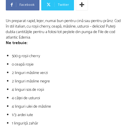
Facebook
Twitter
Un preparat rapid, lejer, numai bun pentru cină sau pentru prânz. Cod
în stil italian, cu roșii cherry, ceapă, măsline, usturoi – delicios! Puteți
dubla cantitățile pentru a folosi tot peștele din punga de File de cod
atlantic Edenia.
Ne trebuie:
500 g roșii cherry
o ceapă roșie
2 linguri măsline verzi
2 linguri măsline negre
4 linguri sos de roșii
4 căței de usturoi
4 linguri ulei de măsline
1/3 ardei iute
1 linguriță zahăr