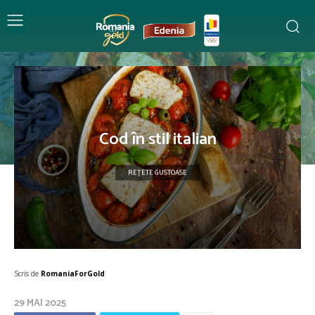
Cod în stil italian
REȚETE GUSTOASE
Scris de
RomaniaForGold
29 MAI 2025