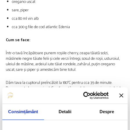
oregano uscat
sare, piper
cca 80 ml vin alb
cca 300 g file de cod atlantic Edenia
Cum se face:
Într-o tavă încăpătoare punem roșiile cherry, ceapa tăiată solzi,
măslinele negre tăiate felii și cele verzi întregi, sosul de roșii, usturoiul,
uleiul de măsline, ardeiul iute tăiat rondele, zahărul, puțin oregano
uscat, sare și piper și amestecăm bine totul.
Dăm tava la cuptorul preîncălzit la 180°C pentru cca 35 de minute.
Punem peste legume vinul. Condimentăm codul cu sare, piper și ulei de
măsline și îl așezăm în tavă peste legume.
Mai dăm la cuptor încă 20 de minute.
Consimțământ
Detalii
Despre
Delicios și aromat. Poftă bună!