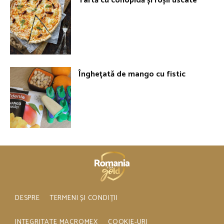
Tartă cu conopidă și roșii uscate
Înghețată de mango cu fistic
DESPRE
TERMENI ȘI CONDIȚII
INTEGRITATE MACROMEX
COOKIE-URI