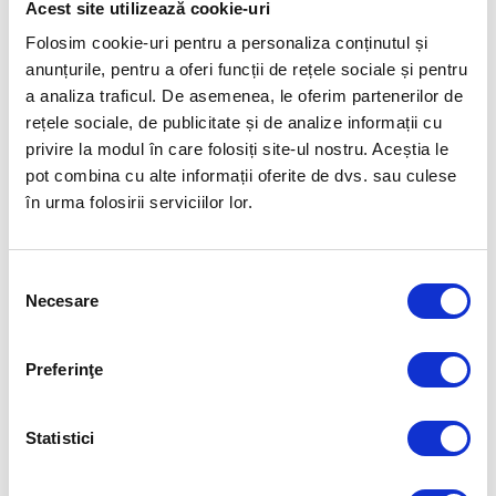
Acest site utilizează cookie-uri
Folosim cookie-uri pentru a personaliza conținutul și
anunțurile, pentru a oferi funcții de rețele sociale și pentru
a analiza traficul. De asemenea, le oferim partenerilor de
rețele sociale, de publicitate și de analize informații cu
privire la modul în care folosiți site-ul nostru. Aceștia le
pot combina cu alte informații oferite de dvs. sau culese
în urma folosirii serviciilor lor.
Selecția
Necesare
consimțământului
Articolul precedent
Articolul următor
Preferinţe
TARTĂ CU CONOPIDĂ ȘI ROȘII
DOVLECEI UMPLUȚI CU
USCATE
LEGUME
Statistici
FUELLED BY