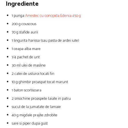
Ingrediente
1 punga
Amestec cu conopida Edenia 450 g
200 g couscous
70 g stafide aurii
1 lingurita harissa (sau pasta de ardei iute)
1 ceapa alba mare
1/4 pachet de unt
30 ml ulei de masline
2 catei de usturoi tocati fin
10 g ghimbir proaspat tocat marunt
1 baton scortisoara
2 smochine proaspete taiate in patru
sucul de la jumatate de lamaie
40 g migdale prajite zdrobite
sare si piper dupa gust