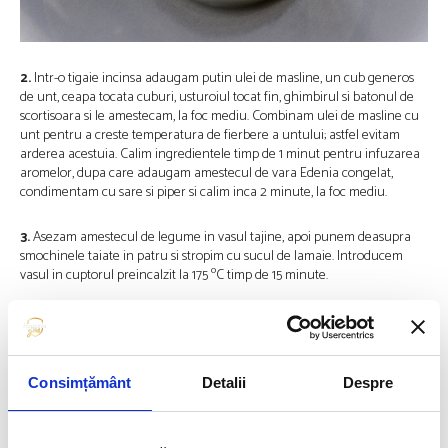
2.
Intr-o tigaie incinsa adaugam putin ulei de masline, un cub generos
de unt, ceapa tocata cuburi, usturoiul tocat fin, ghimbirul si batonul de
scortisoara si le amestecam, la foc mediu. Combinam ulei de masline cu
unt pentru a creste temperatura de fierbere a untului; astfel evitam
arderea acestuia. Calim ingredientele timp de 1 minut pentru infuzarea
aromelor, dupa care adaugam amestecul de vara Edenia congelat,
condimentam cu sare si piper si calim inca 2 minute, la foc mediu.
3.
Asezam amestecul de legume in vasul tajine, apoi punem deasupra
smochinele taiate in patru si stropim cu sucul de lamaie. Introducem
o
vasul in cuptorul preincalzit la 175
C timp de 15 minute.
Consimțământ
Detalii
Despre