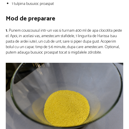
1 tulpina busuioc proaspat
Mod de preparare
1.
Punem couscousul intr-un vas si turnam 400 ml de apa clocotita peste
el. Apoi, in acelasi vas, amestecam stafidele, 1 lingurita de Harissa (sau
pasta de ardei iute), un cub de unt, sare si piper dupa gust. Acoperim
bolul cu un capac timp de 5-6 minute, dupa care amestecam. Optional,
putem adauga busuioc proaspat tocat si migdalele zdrobite.