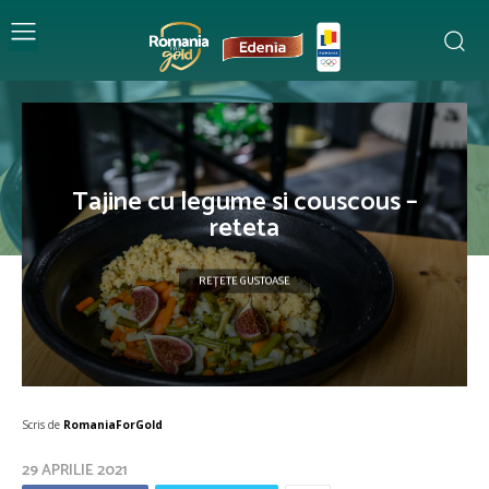
Tajine cu legume si couscous –
reteta
REȚETE GUSTOASE
Scris de
RomaniaForGold
29 APRILIE 2021