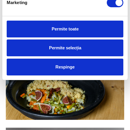
Marketing
4.
Pe o farfurie intinsa, asezam un pat de couscous peste care punem
amestecul de vara gatit in vasul tajine. Presaram deasupra putin busuioc
proaspat si migdale zdrobite.
Permite toate
Pofta buna!
Permite selecția
Respinge