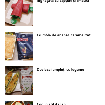
Înghețată cu căpșuni și zmeură
Crumble de ananas caramelizat
Dovlecei umpluți cu legume
Cod în stil italian