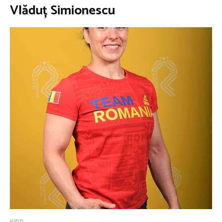
Vlăduț Simionescu
JUDO