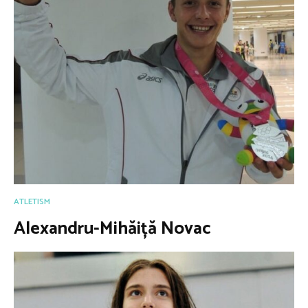
ATLETISM
Alexandru-Mihăiță Novac