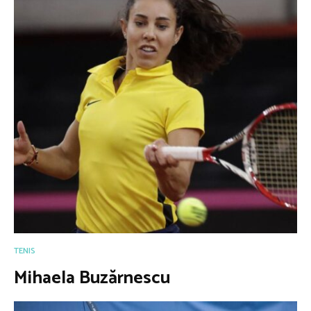
TENIS
Mihaela Buzărnescu