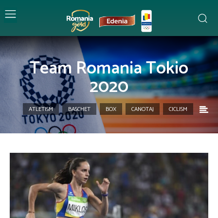
Team Romania Tokio
2020
ATLETISM
BASCHET
BOX
CANOTAJ
CICLISM