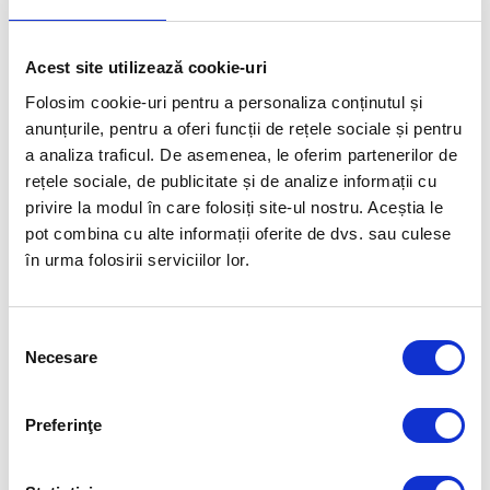
Acest site utilizează cookie-uri
Folosim cookie-uri pentru a personaliza conținutul și
anunțurile, pentru a oferi funcții de rețele sociale și pentru
a analiza traficul. De asemenea, le oferim partenerilor de
rețele sociale, de publicitate și de analize informații cu
privire la modul în care folosiți site-ul nostru. Aceștia le
pot combina cu alte informații oferite de dvs. sau culese
în urma folosirii serviciilor lor.
TENIS
Echipa feminină de tenis la dublu
Selecția
Necesare
consimțământului
Preferinţe