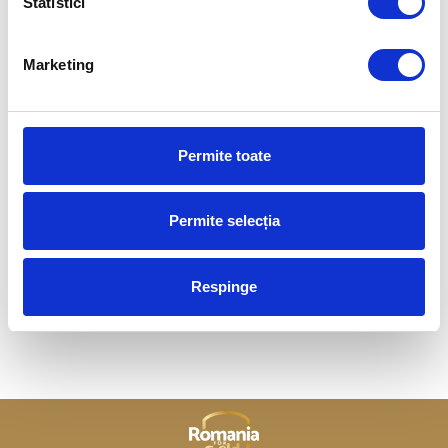
Statistici
Marketing
Permite toate
Permite selecția
TENIS
Respinge
Mihaela Buzărnescu