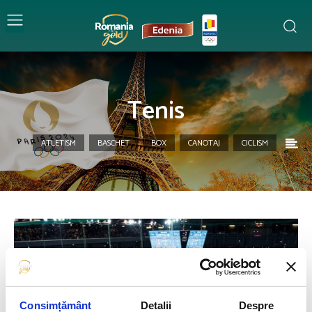
Tenis
ATLETISM
BASCHET
BOX
CANOTAJ
CICLISM
Consimțământ
Detalii
Despre