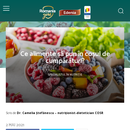
Ce alimente să pun în coșul de
cumpărături?
SPECIALISTUL ÎN NUTRIȚIE
Scris de
Dr. Camelia Ștefănescu – nutriţionist-dietetician COSR
2 MAI 2021