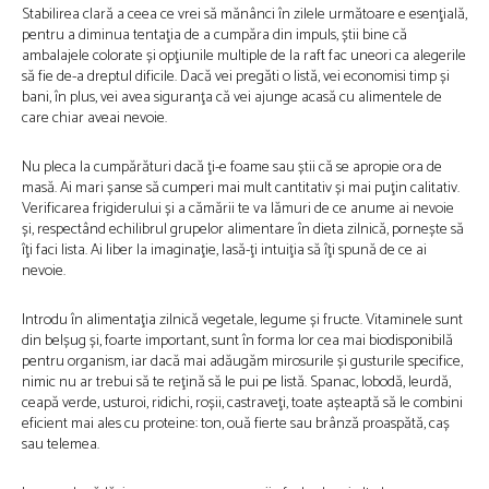
Stabilirea clară a ceea ce vrei să mănânci în zilele următoare e esenţială,
pentru a diminua tentaţia de a cumpăra din impuls, știi bine că
ambalajele colorate și opţiunile multiple de la raft fac uneori ca alegerile
să fie de-a dreptul dificile. Dacă vei pregăti o listă, vei economisi timp și
bani, în plus, vei avea siguranţa că vei ajunge acasă cu alimentele de
care chiar aveai nevoie.
Nu pleca la cumpărături dacă ţi-e foame sau știi că se apropie ora de
masă. Ai mari șanse să cumperi mai mult cantitativ și mai puţin calitativ.
Verificarea frigiderului și a cămării te va lămuri de ce anume ai nevoie
și, respectând echilibrul grupelor alimentare în dieta zilnică, pornește să
îţi faci lista. Ai liber la imaginaţie, lasă-ţi intuiţia să îţi spună de ce ai
nevoie.
Introdu în alimentaţia zilnică vegetale, legume și fructe. Vitaminele sunt
din belșug și, foarte important, sunt în forma lor cea mai biodisponibilă
pentru organism, iar dacă mai adăugăm mirosurile și gusturile specifice,
nimic nu ar trebui să te reţină să le pui pe listă. Spanac, lobodă, leurdă,
ceapă verde, usturoi, ridichi, roșii, castraveţi, toate așteaptă să le combini
eficient mai ales cu proteine: ton, ouă fierte sau brânză proaspătă, caș
sau telemea.