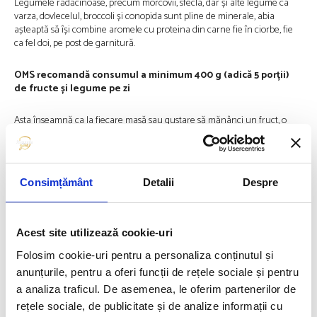
Legumele rădăcinoase, precum morcovii, sfecla, dar și alte legume ca
varza, dovlecelul, broccoli și conopida sunt pline de minerale, abia
așteaptă să își combine aromele cu proteina din carne fie în ciorbe, fie
ca fel doi, pe post de garnitură.
OMS recomandă consumul a minimum 400 g (adică 5 porții)
de fructe și legume pe zi
Asta înseamnă ca la fiecare masă sau gustare să mănânci un fruct, o
legumă sau să îţi faci o salată. Legumele și fructele pot fi folosite în
shake-uri proteice cu lapte sau iaurt grecesc. Iaurtul grecesc poate avea
până la de două ori cantitatea de proteine în comparație cu iaurtul
clasic, ceea ce îl face o gustare excelentă de refacere pentru sportivi,
Consimțământ
Detalii
Despre
după antrenament. Citricele sunt opțiuni bune pe tot parcursul anului,
la fel ca și bananele și merele.
Fructele uscate sunt și ele ușor de găsit tot timpul anului și în
Acest site utilizează cookie-uri
combinaţia cu nuci și semințe sau alţi sâmburi sunt ideale pentru
Folosim cookie-uri pentru a personaliza conținutul și
gustări înainte de antrenamente sau între mesele principale.
anunțurile, pentru a oferi funcții de rețele sociale și pentru
a analiza traficul. De asemenea, le oferim partenerilor de
E o alegere bună să achiziţionezi fructe sau legume
congelate.
rețele sociale, de publicitate și de analize informații cu