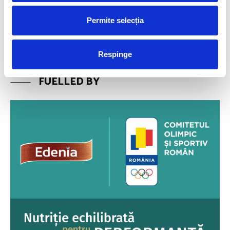
Permite selecția
Articolul precedent
Articolul următor
ALIMENTELE PROCESATE NE
CUM SĂ PĂSTREZI SAU SĂ-ȚI
PĂCĂLESC SĂ MÂNCĂM MAI
CREȘTI MASA MUSCULARĂ?
MULT!
Respinge
FUELLED BY