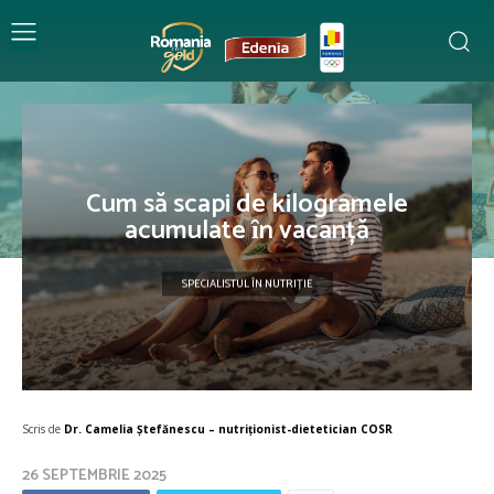
Cum să scapi de kilogramele
acumulate ȋn vacanță
SPECIALISTUL ÎN NUTRIȚIE
Scris de
Dr. Camelia Ștefănescu – nutriţionist-dietetician COSR
26 SEPTEMBRIE 2025