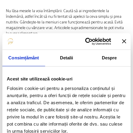
Nu lăsa mesele la voia întâmplării. Caută să ai ingredientele la
îndemână, astfel încât să nu fii tentat să apelezi la ceva simplu și prea
nutritiv. Gândește-te la meniuri care funcționează pentru acasă. Evită
magazinele cu vȃnzare vrac. Articolele supradimensionate te pot invita
la supraalimentare.
Încearcă fizioterapia – vei învăța să te reconectezi cu corpul
tău
Consimțământ
Detalii
Despre
Un kinetoterapeut este instruit să lucreze cu persoane care au
probleme medicale și dificultăți de mișcare în viața de zi cu zi.
Terapeutul poate concepe un program adaptat nevoilor tale, pentru a-ți
Acest site utilizează cookie-uri
îmbunătăți echilibrul, forța și amplitudinea mișcărilor. Fizioterapia poate
ajuta la ameliorarea durerilor articulare pe care persoanele cu exces de
Folosim cookie-uri pentru a personaliza conținutul și
greutate le pot avea.
anunțurile, pentru a oferi funcții de rețele sociale și pentru
a analiza traficul. De asemenea, le oferim partenerilor de
Antrenează-ți mușchii
rețele sociale, de publicitate și de analize informații cu
privire la modul în care folosiți site-ul nostru. Aceștia le
Poate că nu îți dai seama, dar pe măsură ce pierzi grăsime corporală, vrei
pot combina cu alte informații oferite de dvs. sau culese
să-ți păstrezi mușchii. Ei ard grăsimi și glucoză, dar dacă nu îi folosești, îi
în urma folosirii serviciilor lor.
vei pierde. De exemplu, Mira Rasmussen, fiziolog de exerciții fizice,