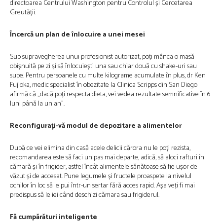
directoarea Centrului Washington pentru Controlul și Cercetarea
Greutății.
Încercă un plan de înlocuire a unei mesei
Sub supravegherea unui profesionist autorizat, poți mânca o masă
obișnuită pe zi și să înlocuiești una sau chiar două cu shake-uri sau
supe. Pentru persoanele cu multe kilograme acumulate ȋn plus, dr Ken
Fujioka, medic specialist în obezitate la Clinica Scripps din San Diego
afirmă că „dacă poți respecta dieta, vei vedea rezultate semnificative în 6
luni până la un an”.
Reconfigurați-vă modul de depozitare a alimentelor
După ce vei elimina din casă acele delicii cărora nu le poți rezista,
recomandarea este să faci un pas mai departe, adică, să aloci rafturi în
cămară și în frigider, astfel încât alimentele sănătoase să fie ușor de
văzut și de accesat. Pune legumele și fructele proaspete la nivelul
ochilor în loc să le pui într-un sertar fără acces rapid. Așa veți fi mai
predispus să le iei când deschizi cămara sau frigiderul.
Fă cumpărături inteligente