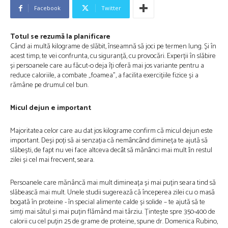
Facebook
Twitter
Totul se rezumă la planificare
Când ai multă kilograme de slăbit, înseamnă să joci pe termen lung. Și în
acest timp, te vei confrunta, cu siguranță, cu provocări. Experții în slăbire
și persoanele care au făcut-o deja îți oferă mai jos variante pentru a
reduce caloriile, a combate „foamea”, a facilita exercițiile fizice și a
rămâne pe drumul cel bun.
Micul dejun e important
Majoritatea celor care au dat jos kilograme confirm că micul dejun este
important. Deși poți să ai senzația că nemȃncȃnd dimineța te ajută să
slăbești, de fapt nu vei face altceva decȃt să mănȃnci mai mult ȋn restul
zilei și cel mai frecvent, seara.
Persoanele care mănâncă mai mult dimineața și mai puțin seara tind să
slăbească mai mult. Unele studii sugerează că începerea zilei cu o masă
bogată în proteine ​​- în special alimente calde și solide – te ajută să te
simți mai sătul și mai puțin flămând mai târziu. Țintește spre 350-400 de
calorii cu cel puțin 25 de grame de proteine, spune dr. Domenica Rubino,