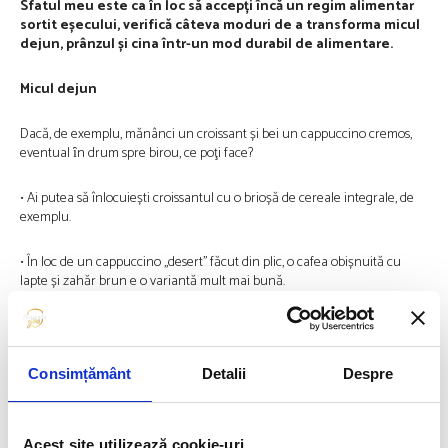
Sfatul meu este ca ȋn loc să accepți încă un regim alimentar
sortit eșecului, verifică câteva moduri de a transforma micul
dejun, prânzul și cina într-un mod durabil de alimentare.
Micul dejun
Dacă, de exemplu, mănânci un croissant și bei un cappuccino cremos,
eventual ȋn drum spre birou, ce poţi face?
• Ai putea să înlocuiești croissantul cu o brioșă de cereale integrale, de
exemplu.
• În loc de un cappuccino ,,desert’’ făcut din plic, o cafea obișnuită cu
lapte și zahăr brun e o variantă mult mai bună.
• Dacă nu ȋţi place laptele ȋn cafea, poţi mânca un iaurt mic, simplu,
pentru a obține un pic de proteine.
Consimțământ
Detalii
Despre
Acesta poate fi un bun ȋnceput pentru planul tău alimentar. Ideal este să
mănânci stând la masă, nu pe fugă, ȋn mașină stând la stopuri sau
conducând cu o mână.
Acest site utilizează cookie-uri