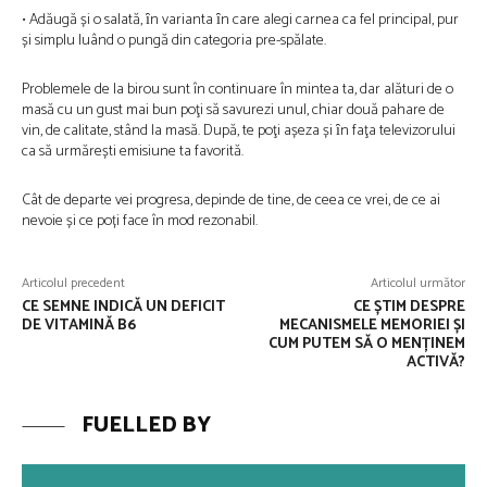
• Adăugă și o salată, ȋn varianta ȋn care alegi carnea ca fel principal, pur
și simplu luând o pungă din categoria pre-spălate.
Problemele de la birou sunt în continuare în mintea ta, dar alături de o
masă cu un gust mai bun poţi să savurezi unul, chiar două pahare de
vin, de calitate, stând la masă. După, te poţi așeza și ȋn faţa televizorului
ca să urmărești emisiune ta favorită.
Cât de departe vei progresa, depinde de tine, de ceea ce vrei, de ce ai
nevoie și ce poți face în mod rezonabil.
Articolul precedent
Articolul următor
CE SEMNE INDICĂ UN DEFICIT
CE ȘTIM DESPRE
DE VITAMINĂ B6
MECANISMELE MEMORIEI ȘI
CUM PUTEM SĂ O MENȚINEM
ACTIVĂ?
FUELLED BY