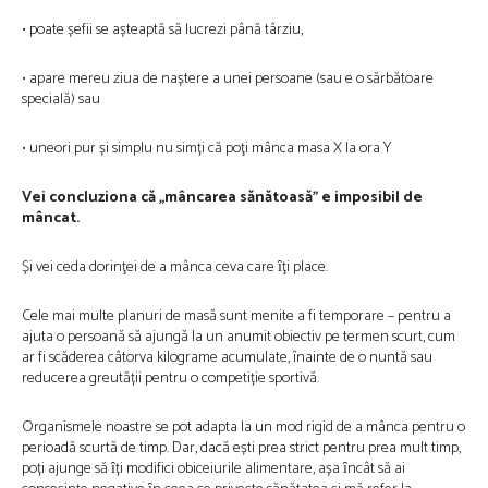
• poate șefii se așteaptă să lucrezi până târziu,
• apare mereu ziua de naștere a unei persoane (sau e o sărbătoare
specială) sau
• uneori pur și simplu nu simți că poţi mânca masa X la ora Y
Vei concluziona că „mâncarea sănătoasă” e imposibil de
mâncat.
Și vei ceda dorinţei de a mânca ceva care ȋţi place.
Cele mai multe planuri de masă sunt menite a fi temporare – pentru a
ajuta o persoană să ajungă la un anumit obiectiv pe termen scurt, cum
ar fi scăderea câtorva kilograme acumulate, înainte de o nuntă sau
reducerea greutății pentru o competiție sportivă.
Organismele noastre se pot adapta la un mod rigid de a mânca pentru o
perioadă scurtă de timp. Dar, dacă ești prea strict pentru prea mult timp,
poți ajunge să ȋți modifici obiceiurile alimentare, așa ȋncât să ai