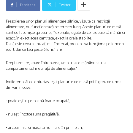
Facebook
Twitter
Prescrierea unor planuri alimentare zilnice, văzute ca restricții
alimentare, nu funcționează pe termen lung. Aceste planuri de masă
sunt de fapt niște ,,prescripții’’ explicite, legate de ce trebuie să mănânci
exact, în exact acea cantitate, exact la orele stabilite.
Dacă este ceva ce nu ați mai ȋncercat, probabil va funcționa pe termen
scurt, dar ce faci peste 6 luni, 1 an?
Drept urmare, apare ȋntrebarea, umblu la ce mănȃnc sau la
comportamentul meu față de alimentație?
Indiferent cât de entuziast ești, planurile de masă pot fi greu de urmat
din vari motive:
• poate ești o persoană foarte ocupată,
• nu ești întotdeauna pregătit/ă,
• ai copii mici și masa ta nu mai e ȋn prim plan,