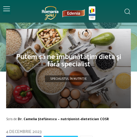
Putem să ne ȋmbunătățim dieta și
fără specialist
SPECIALISTUL ÎN NUTRIȚIE
Scris de
Dr. Camelia Ștefănescu – nutriţionist-dietetician COSR
4 DECEMBRIE 2023