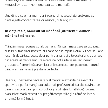
consecințe negative ȋn ceea ce privește sănătatea și mă refer la
metabolism, sistem hormonal sau stare mentală.
Una dintre cele mai mari, dar în general neacceptate probleme cu
dietele, este concentrarea lor asupra „nutrienților”.
Ȋn viaţa reală, oamenii nu mănâncă „nutrienți”, oamenii
mănâncă mâncare.
Mâncăm mese, adesea cu alți oameni. Mâncăm mese care se potrivesc
culturii și tradiţiilor noastre. Nu banane din Papua Noua Guinee sau alte
locuri ȋndepărtate, poate doar pentru a testa și alte gusturi, nu de a face
din aceste alimente singurele care ne pot ajuta să ne recuperăm
greutatea. Rareori măsuram lucrurile cu exactitate, poate doar atunci
când vrem să ne iasă prăjitura perfectă…
Desigur, uneori este necesară o alimentație explicită, de exemplu,
sportivii de performanţă sau culturiștii profesioniști (cu alte cuvinte, cei
care iși câștigă banii prin corpul lor și abilităţile lor atletice) folosesc
planuri de masă pentru a-și pregăti competiţiile și a rămâne ȋntr-o
anumită formă fizică.