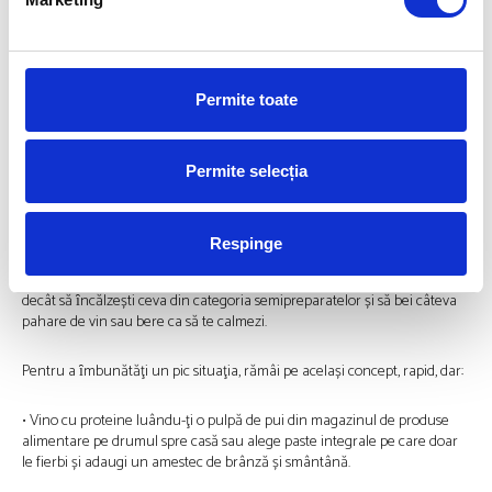
ȋţi va potoli real setea.
• Nu mânca în mașină, așteptă să ajungi la birou. Mănânci mai bine și
mai liniștit stând pe scaun, chiar dacă ești lângă calculator.
Permite toate
E un ȋnceput pe care, ȋn timp, ȋl poţi ȋmbunătăţi.
Permite selecția
Cina
Este ora 20:00. Tocmai ai ajuns acasă după o zi nebună la serviciu.Tot ce
Respinge
ȋţi dorești este să ȋţi pui ceva de mâncare și să te așezi în fața
televizorului. Nici măcar nu-ți poți imagina să faci ceva mai complicat
decât să ȋncălzești ceva din categoria semipreparatelor și să bei câteva
pahare de vin sau bere ca să te calmezi.
Pentru a ȋmbunătăţi un pic situaţia, rămâi pe același concept, rapid, dar:
• Vino cu proteine ​​luându-ţi o pulpă de pui din magazinul de produse
alimentare pe drumul spre casă sau alege paste integrale pe care doar
le fierbi și adaugi un amestec de brânză și smântână.