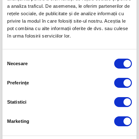
a analiza traficul. De asemenea, le oferim partenerilor de
10. Handbalul, voleiul, baschetul ori fotbalul din România nu vor fi
rețele sociale, de publicitate și de analize informații cu
reprezentate la această ediție de la Paris 2024. Mergem însă cu polo pe
apă, locul 10 la ultimul Campionat Mondial de la Doha. Tricolorii s-au
privire la modul în care folosiți site-ul nostru. Aceștia le
clasat pe locul 8 la Campionatul European din Croaţia, o luna mai
pot combina cu alte informații oferite de dvs. sau culese
devreme
în urma folosirii serviciilor lor.
Articolul precedent
Articolul următor
DAVID POPOVICI S-A IMPUS
ROMÂNIA SUB SEMNUL CIFREI
Selecția
DETAŞAT ÎN FINALA DE 200 M
4 LA JOCURILE OLIMPICE DE
Necesare
consimțământului
LIBER!
VARĂ
Preferinţe
FUELLED BY
Statistici
Marketing