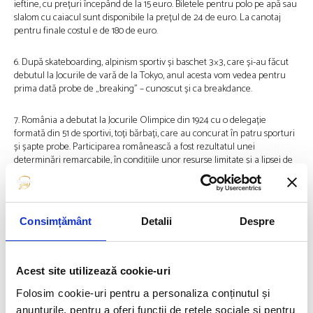
ieftine, cu prețuri începând de la 15 euro. Biletele pentru polo pe apă sau
slalom cu caiacul sunt disponibile la prețul de 24 de euro. La canotaj
pentru finale costul e de 180 de euro.
6. După skateboarding, alpinism sportiv și baschet 3×3, care și-au făcut
debutul la Jocurile de vară de la Tokyo, anul acesta vom vedea pentru
prima dată probe de „breaking” – cunoscut și ca breakdance.
7. România a debutat la Jocurile Olimpice din 1924 cu o delegație
formată din 51 de sportivi, toți bărbați, care au concurat în patru sporturi
și șapte probe. Participarea românească a fost rezultatul unei
determinări remarcabile, în condițiile unor resurse limitate și a lipsei de
sprijin financiar din partea statului. România a ocupat locul 29 în
clasamentul pe puncte și locul 27 în clasamentul pe medalii
8. După ce a organizat Olimpiadele din 1900 și 1924, Parisul va deveni al
Consimțământ
Detalii
Despre
doilea oraș care va găzdui olimpiada de trei ori, după Londra (1908, 1948
și 2012). 2024 va marca centenarul Jocurilor de la Paris din 1924 și a
șasea ediție olimpică găzduită de Franța (trei vara și trei iarna).
Acest site utilizează cookie-uri
9. Sportivii din Rusia și Belarus pot participa doar sub un steag neutru
Folosim cookie-uri pentru a personaliza conținutul și
din cauza invaziei Rusiei în Ucraina
anunțurile, pentru a oferi funcții de rețele sociale și pentru