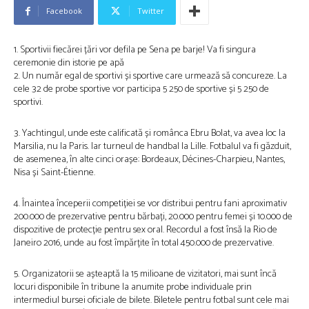
Facebook
Twitter
1. Sportivii fiecărei țări vor defila pe Sena pe barje! Va fi singura
ceremonie din istorie pe apă
2. Un număr egal de sportivi și sportive care urmează să concureze. La
cele 32 de probe sportive vor participa 5 250 de sportive și 5 250 de
sportivi.
3. Yachtingul, unde este calificată și românca Ebru Bolat, va avea loc la
Marsilia, nu la Paris. Iar turneul de handbal la Lille. Fotbalul va fi găzduit,
de asemenea, în alte cinci orașe: Bordeaux, Décines-Charpieu, Nantes,
Nisa și Saint-Étienne.
4. Înaintea începerii competiției se vor distribui pentru fani aproximativ
200.000 de prezervative pentru bărbați, 20.000 pentru femei și 10.000 de
dispozitive de protecție pentru sex oral. Recordul a fost însă la Rio de
Janeiro 2016, unde au fost împărțite în total 450.000 de prezervative.
5. Organizatorii se așteaptă la 15 milioane de vizitatori, mai sunt încă
locuri disponibile în tribune la anumite probe individuale prin
intermediul bursei oficiale de bilete. Biletele pentru fotbal sunt cele mai