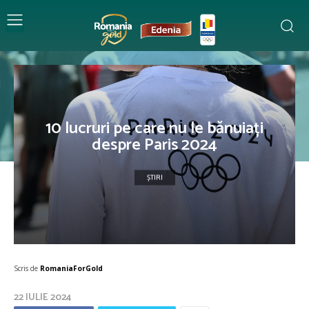
10 lucruri pe care nu le bănuiați
despre Paris 2024
ȘTIRI
Scris de
RomaniaForGold
22 IULIE 2024