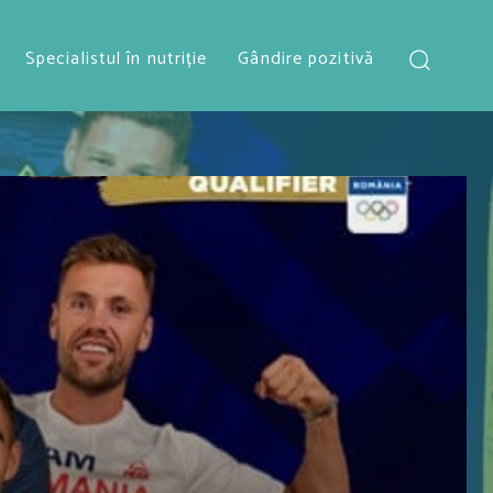
Specialistul în nutriție
Gândire pozitivă