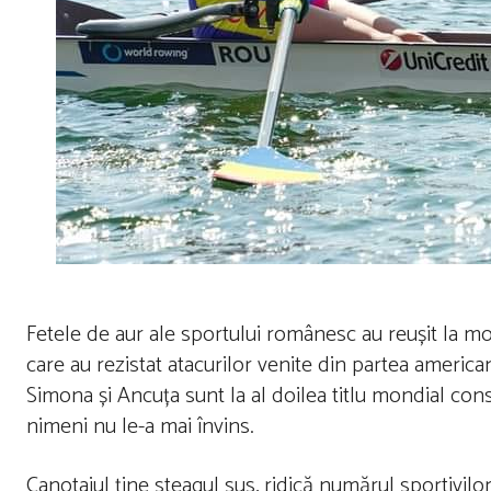
Fetele de aur ale sportului românesc au reușit la mo
care au rezistat atacurilor venite din partea american
Simona și Ancuța sunt la al doilea titlu mondial cons
nimeni nu le-a mai învins.
Canotajul ține steagul sus, ridică numărul sportivil