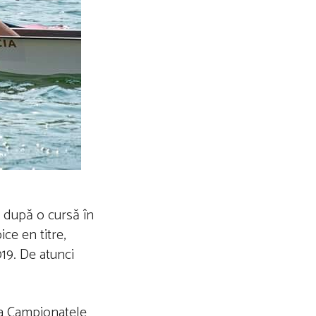
e după o cursă în
ce en titre,
019. De atunci
 la Campionatele