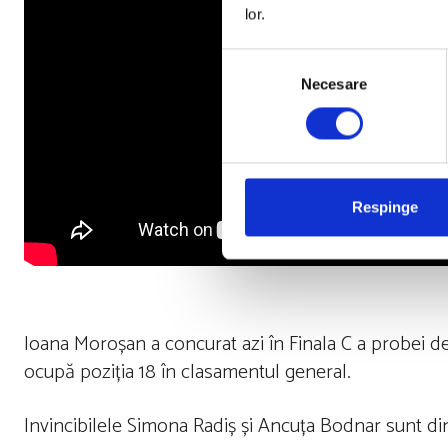
lor.
Selecția
Necesare
consimțământului
Respinge
Ioana Moroșan a concurat azi în Finala C a probei de
ocupă poziția 18 în clasamentul general.
Invincibilele Simona Radiș și Ancuța Bodnar sunt d