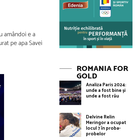
tru amândoi e a
burat pe apa Savei
ROMANIA FOR
GOLD
Analiza Paris 2024:
unde a fost bine și
unde a fost rău
Delvine Relin
Meringor a ocupat
locul 7 în proba-
probelor