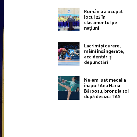
România a ocupat
locul 23 în
clasamentul pe
națiuni
Lacrimi și durere,
mâini însângerate,
accidentări și
depunctări
Ne-am luat medalia
înapoi! Ana Maria
Bărbosu, bronz la sol
după decizia TAS