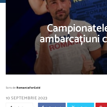
Campionatele
ambarcațiuni ca
Scris de
RomaniaForGold
10 SEPTEMBRIE 2023