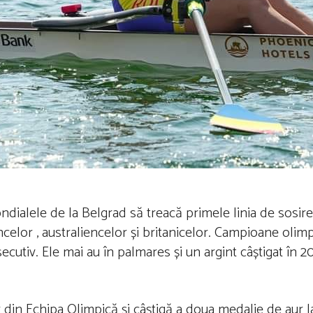
ndialele de la Belgrad să treacă primele linia de sosir
celor , australiencelor și britanicelor. Campioane olimpi
ecutiv. Ele mai au în palmares și un argint câștigat în 2
or din Echipa Olimpică și câștigă a doua medalie de aur