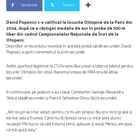
Facebook
Twitter
David Popovici s-a calificat la Jocurile Olimpice de la Paris din
2024, după ce a câștigat medalia de aur în proba de 100 m
liber din cadrul Campionatelor Naționale de Înot de la
Otopeni.
Deținător al recordului mondial în această probă (46.86 secunde), David
Popovici a oprit cronometrul la 47.61 secunde.
Astfel, sportivul legitimat la CS Dinamo București a obținut biletul pentru
Jocurile Olimpice din 2024 (baremul impus de FINA era de 48.34
secunde).
În continuare, pe podium s-au clasat Constantin George Alexandru
Stoica (49,98 secunde) și Patrick Sebastian Dinu (50,13 secunde).
„Am reușit să o fac astăzi, pentru că mi-am propus. Nu era nicio grabă și
tocmai asta e frumos. Când nu îți dorești ceva cu orice preț atunci
reușești. Mă bucur să văd tribuna plină, aplauze și vouă. Mereu am spus
că mă ajută asta.”