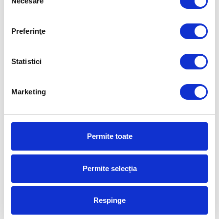
Necesare
consimțământului
Preferinţe
Statistici
Marketing
Permite toate
ROMANIA FOR GOLD
Permite selecția
Aurelia Brădeanu a fost numită
team mager la CSM București
Respinge