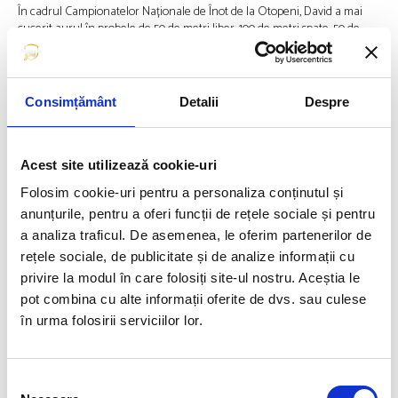
În cadrul Campionatelor Naționale de Înot de la Otopeni, David a mai
cucerit aurul în probele de 50 de metri liber, 100 de metri spate, 50 de
metri fluture (a bătut recordul național al acestei probe) și 400 de metri
liber.
Sursa: Hotnews.ro
Consimțământ
Detalii
Despre
Articolul precedent
Articolul următor
Acest site utilizează cookie-uri
DAVID POPOVICI ȘI
CINCI MEDALII DE AUR ȘI UN
CONSTANTIN POPOVICI,
ARGINT PENTRU ROMÂNIA LA
Folosim cookie-uri pentru a personaliza conținutul și
CÂȘTIGĂTORI LA PREMIILE
CAMPIONATELE EUROPENE
anunțurile, pentru a oferi funcții de rețele sociale și pentru
2022 LEN AWARDS
DE CANOTAJ DE LA BLED
2023!
a analiza traficul. De asemenea, le oferim partenerilor de
rețele sociale, de publicitate și de analize informații cu
privire la modul în care folosiți site-ul nostru. Aceștia le
FUELLED BY
pot combina cu alte informații oferite de dvs. sau culese
în urma folosirii serviciilor lor.
Selecția