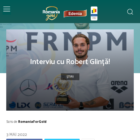
Interviu cu Robert Glință!
ȘTIRI
Scris de
RomaniaForGold
3 MAI 2022