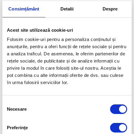
Articolul precedent
Articolul următor
Consimțământ
Detalii
Despre
ROBERT GLINȚĂ ȘI DAVID
AVEM AȘTEPTĂRI FOARTE
POPOVICI AU FOST
MARI DE LA 2022
DESEMNAȚI SPORTIVII
ANULUI 2021
Acest site utilizează cookie-uri
Folosim cookie-uri pentru a personaliza conținutul și
FUELLED BY
anunțurile, pentru a oferi funcții de rețele sociale și pentru
a analiza traficul. De asemenea, le oferim partenerilor de
rețele sociale, de publicitate și de analize informații cu
privire la modul în care folosiți site-ul nostru. Aceștia le
pot combina cu alte informații oferite de dvs. sau culese
în urma folosirii serviciilor lor.
Selecția
Necesare
consimțământului
Preferinţe