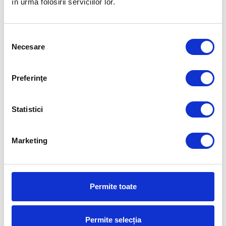
în urma folosirii serviciilor lor.
FUELLED BY
Selecția
Necesare
consimțământului
Preferinţe
Statistici
Marketing
Permite toate
Permite selecția