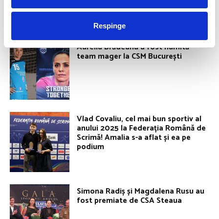
ROMANIA FOR GOLD
Respinge
Aurelia Brădeanu a fost numită
team mager la CSM București
Vlad Covaliu, cel mai bun sportiv al
anului 2025 la Federația Română de
Scrimă! Amalia s-a aflat și ea pe
podium
Simona Radiș și Magdalena Rusu au
fost premiate de CSA Steaua