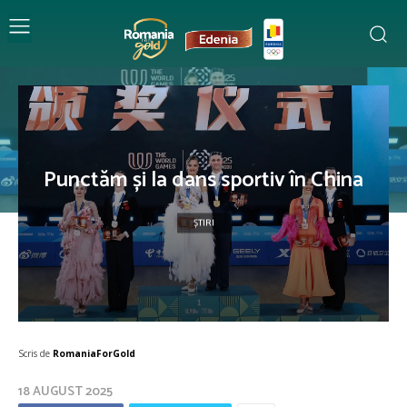
Punctăm și la dans sportiv în China
ȘTIRI
Scris de
RomaniaForGold
18 AUGUST 2025