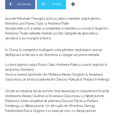
Facebook
Twitter
Jocurile Mondiale Chengdu 2025 au adus o medalie argint pentru
România, prin Rareș Cojoc și Andreea Matei
Aceasta este a 12-a ediție a competiției și medalia cu numărul 19 pentru
România. Toate celelalte medalii au fost câștigate de gimnastica
aerobică: 5 aur-9 argint-4 bronz.
În China, la competiția multisport a disciplinelor neolimpice care se
desfășoară la fiecare 4 ani, România a câștigat azi prima medalie
.
La dans sportiv, cuplul Rareș Cojoc-Andreea Matei a cucerit argintul la
secțiunea Standard.
Aurul a revenit sportivilor din Moldova-Alexey Glughov & Anastasia
Glazunova, iar bronzul polonezilor Dariusz Mykcab & Madara Freiberga.
Cei doi au totalizat 193 de puncte, fiind devansați în clasamentul final de
moldovenii Alexey Glukhov și Anastasia Glazunova, cu 196,58 puncte.
Podiumul a fost completat de polonezii Dariusz Mycka și Madara
Freiberga, cu 188,04 puncte. Un alt cuplu din România, Georgy
Kalashnikov/Daria Grigore, s-a clasat pe cinci, cu 184,54 puncte.