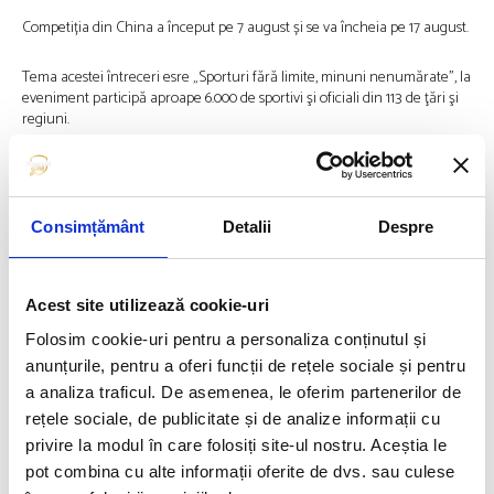
Competiția din China a început pe 7 august și se va încheia pe 17 august.
Tema acestei întreceri esre „Sporturi fără limite, minuni nenumărate”, la
eveniment participă aproape 6.000 de sportivi şi oficiali din 113 de ţări şi
regiuni.
Jocurile Mondiale de la Chengdu includ discipline atractive și moderne,
precum parkour, frisbee, escaladă sau tir cu arcul, oferind publicului mai
multe opțiuni pentru mișcare și divertisment activ. Înaintea competiției,
Consimțământ
Detalii
Despre
în cadrul evenimentelor de testare și al turneelor pregătitoare, provincia
Sichuan a organizat numeroase activități destinate sportului pentru toți.
Doar anul trecut au avut loc peste 11.000 de astfel de evenimente, cu
peste 40 de milioane de participări.
Acest site utilizează cookie-uri
Folosim cookie-uri pentru a personaliza conținutul și
Jocurile Mondiale se desfășoară sub patronajul Comitetului Internațional
Olimpic.
anunțurile, pentru a oferi funcții de rețele sociale și pentru
a analiza traficul. De asemenea, le oferim partenerilor de
rețele sociale, de publicitate și de analize informații cu
Articolul precedent
Articolul următor
privire la modul în care folosiți site-ul nostru. Aceștia le
SORANA CÎRSTEA A ATINS
NAȚIONALA MASCULINĂ DE
FAZA „OPTIMILOR” LA
VOLEI A CÂȘTIGAT CELE 3
pot combina cu alte informații oferite de dvs. sau culese
TURNEUL DE LA CINCINNATI
MECIURI CU FILIPINE