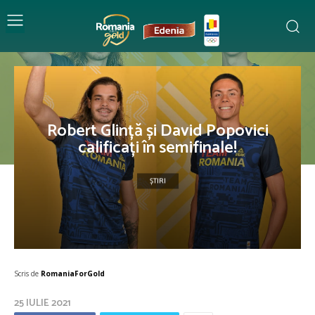
Robert Glință și David Popovici
calificați în semifinale!
ȘTIRI
Scris de
RomaniaForGold
25 IULIE 2021