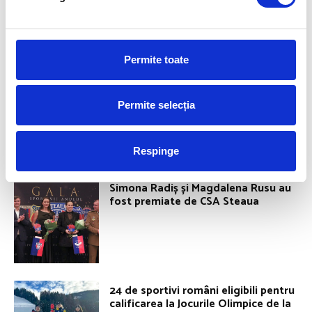
Permite toate
Vlad Covaliu, cel mai bun sportiv al
anului 2025 la Federația Română de
Permite selecția
Scrimă! Amalia s-a aflat și ea pe
podium
Respinge
Simona Radiș și Magdalena Rusu au
fost premiate de CSA Steaua
24 de sportivi români eligibili pentru
calificarea la Jocurile Olimpice de la