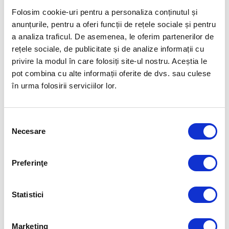
Folosim cookie-uri pentru a personaliza conținutul și
anunțurile, pentru a oferi funcții de rețele sociale și pentru
a analiza traficul. De asemenea, le oferim partenerilor de
rețele sociale, de publicitate și de analize informații cu
privire la modul în care folosiți site-ul nostru. Aceștia le
pot combina cu alte informații oferite de dvs. sau culese
în urma folosirii serviciilor lor.
Selecția
Necesare
consimțământului
Preferinţe
ROMANIA FOR GOLD
Statistici
Aurelia Brădeanu a fost numită
team mager la CSM București
Marketing