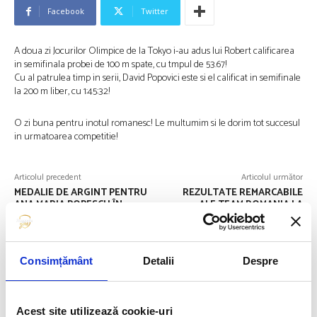
Facebook
Twitter
A doua zi Jocurilor Olimpice de la Tokyo i-au adus lui Robert calificarea
in semifinala probei de 100 m spate, cu tmpul de 53.67!
Cu al patrulea timp in serii, David Popovici este si el calificat in semifinale
la 200 m liber, cu 1:45:32!
O zi buna pentru inotul romanesc! Le multumim si le dorim tot succesul
in urmatoarea competitie!
Articolul precedent
Articolul următor
MEDALIE DE ARGINT PENTRU
REZULTATE REMARCABILE
ANA MARIA POPESCU ÎN
ALE TEAM ROMANIA LA
PROBA FEMININĂ DE SPADĂ.
CANOTAJ, ÎN ZIUA 2 A TOKIO
2020
Consimțământ
Detalii
Despre
FUELLED BY
Acest site utilizează cookie-uri