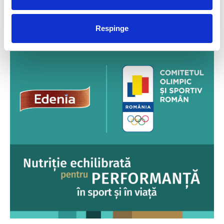
NAȚIUNI
RĂU
FUELLED BY
Respinge