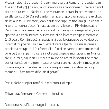
Vicecampioană europeană la semimaraton, la Roma, anul acesta, Joan
Chelimo Melly (33 de ani) a fost nevoită să abandoneze după ce a trecut
borna de 10 km, după circa 37 de minute de la start. În acel moment, ea
se afla pe locul 66. Daniel Santa, managerul sportivei noastre, a explicat
situația în felul următor: „Joan a suferit o ruptură fibrilară și un edem la
nivelul tendonului, confirmate acum trei zile de un RMN efectuat la
Paris. Recomandarea medicilor a fost ca Joan să nu alerge astăzi, însă
sportiva a ales să încerce. Au fost zile pline în care echipele medicale
(atât cea a României, cât și specialiștii puși la dispoziție de Adidas) au
încercat tot posibilul să diminueze durerea (pentru că nu se punea
problema recuperării în câteva zile). E o zi pe care o așteptam de mai
bine de 7 ani și pentru care în tot acest timp s-a muncit enorm. N-a fost
să fie la Paris, dar Joan (…) mai are multe de arătat în sportul de mare
performanță. Le mulțumim tuturor celor care ne-au trimis mesaje de
încurajare, dar mai ales celor care aleg să rămână alături de noi și în
momentul ăsta foarte dificil de digerat!”.
Participările atleților români la maratonul olimpic
Tokyo 1964: Constantin Grecescu – locul 36
Barcelona 1992: Elena Murgoci – locul 32