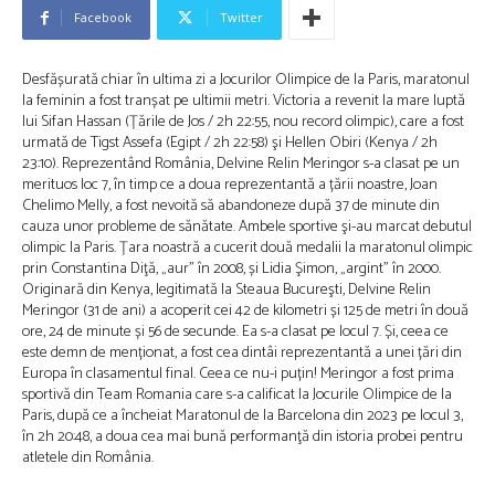
Facebook
Twitter
Desfășurată chiar în ultima zi a Jocurilor Olimpice de la Paris, maratonul
la feminin a fost tranșat pe ultimii metri. Victoria a revenit la mare luptă
lui Sifan Hassan (Țările de Jos / 2h 22:55, nou record olimpic), care a fost
urmată de Tigst Assefa (Egipt / 2h 22:58) şi Hellen Obiri (Kenya / 2h
23:10). Reprezentând România, Delvine Relin Meringor s-a clasat pe un
merituos loc 7, în timp ce a doua reprezentantă a țării noastre, Joan
Chelimo Melly, a fost nevoită să abandoneze după 37 de minute din
cauza unor probleme de sănătate. Ambele sportive şi-au marcat debutul
olimpic la Paris. Țara noastră a cucerit două medalii la maratonul olimpic
prin Constantina Diţă, „aur” în 2008, și Lidia Şimon, „argint” în 2000.
Originară din Kenya, legitimată la Steaua Bucureşti, Delvine Relin
Meringor (31 de ani) a acoperit cei 42 de kilometri și 125 de metri în două
ore, 24 de minute și 56 de secunde. Ea s-a clasat pe locul 7. Și, ceea ce
este demn de menționat, a fost cea dintâi reprezentantă a unei țări din
Europa în clasamentul final. Ceea ce nu-i puțin! Meringor a fost prima
sportivă din Team Romania care s-a calificat la Jocurile Olimpice de la
Paris, după ce a încheiat Maratonul de la Barcelona din 2023 pe locul 3,
în 2h 20:48, a doua cea mai bună performanţă din istoria probei pentru
atletele din România.