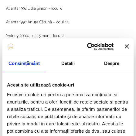
Atlanta 1996: Lidia Șimon – locul 6
Atlanta 1996: Anuța Cătună – locul 44
Sydney 2000: Lidia Șimon – locul 2
Sydney 2000: Alina Gherasim – locul 29
Atena 2004: Nuța Olaru – locul 13
Consimțământ
Detalii
Despre
Atena 2004: Constantina Diță – locul 20
Acest site utilizează cookie-uri
Beijing 2008: Constantina Diță – locul 1
Folosim cookie-uri pentru a personaliza conținutul și
anunțurile, pentru a oferi funcții de rețele sociale și pentru
Beijing 2008: Lidia Șimon – locul 8
a analiza traficul. De asemenea, le oferim partenerilor de
rețele sociale, de publicitate și de analize informații cu
Beijing 2008: Luminița Talpoș – locul 18
privire la modul în care folosiți site-ul nostru. Aceștia le
Londra 2012: Marius Ionescu – locul 26
pot combina cu alte informații oferite de dvs. sau culese