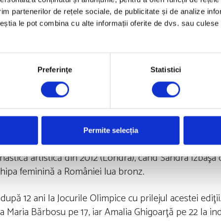
im partenerilor de rețele sociale, de publicitate și de analize info
) este restabilit.
ceștia le pot combina cu alte informații oferite de dvs. sau culese î
Preferinţe
Statistici
Permite selecția
stică artistică din 2012 (Londra), când Sandra Izbaşa c
 echipa feminină a României lua bronz.
pă 12 ani la Jocurile Olimpice cu prilejul acestei ediţi
Ana Maria Bărbosu pe 17, iar Amalia Ghigoarţă pe 22 la i