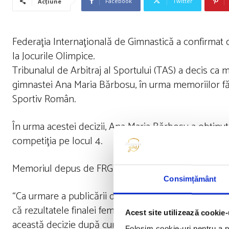
Facebook
Twitter
Acțiune
Federaţia Internaţională de Gimnastică a confirmat
la Jocurile Olimpice.
Tribunalul de Arbitraj al Sportului (TAS) a decis ca m
gimnastei Ana Maria Bărbosu, în urma memoriilor fă
Sportiv Român.
În urma acestei decizii, Ana Maria Bărbosu a obţinu
competiţia pe locul 4.
Memoriul depus de FRG şi Sabrina Maneca Voinea a 
Consimțământ
“Ca urmare a publicării deciziei TAS OG 24/15 de căt
că rezultatele finalei feminine de gimnastică artistic
Acest site utilizează cookie-
această decizie după cum urmează:
Folosim cookie-uri pentru a pe