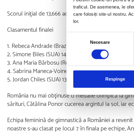
traficul. De asemenea, le ofer
Scorul iniţial de 13,666 acordat lui Jordan Chiles (SUA
care folosiți site-ul nostru. A
lor.
Clasamentul finalei
Selecția
Necesare
consimțământului
1. Rebeca Andrade (Brazilia) 14,166
2. Simone Biles (SUA) 14,133
3. Ana Maria Bărbosu (România) 13,700
4. Sabrina Maneca-Voinea (România) 13,700
5. Jordan Chiles (SUA) 13,666
Respinge
România nu mai obţinuse o medalie olimpică la gimna
sărituri, Cătălina Ponor cucerea argintul la sol, iar
Echipa feminină de gimnastică a României a revenit du
noastre s-au clasat pe locul 7 în finala pe echipe, 