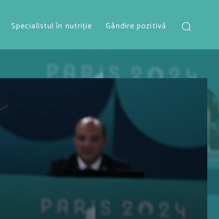
Specialistul în nutriție
Gândire pozitivă