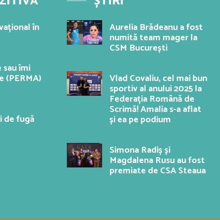
ZITIVĂ
ȘTIRI
ațional în
Aurelia Brădeanu a fost
numită team mager la
CSM București
 sau îmi
ine (PERMA)
Vlad Covaliu, cel mai bun
sportiv al anului 2025 la
Federația Română de
Scrimă! Amalia s-a aflat
i de fugă
și ea pe podium
Simona Radiș și
Magdalena Rusu au fost
premiate de CSA Steaua