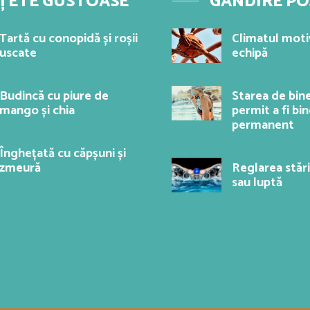
ȚETE GUSTOASE
GÂNDIRE PO
Tartă cu conopidă și roșii
Climatul motiv
uscate
echipă
Budincă cu piure de
Starea de bine
mango și chia
permit a fi b
permanent
Înghețată cu căpșuni și
zmeură
Reglarea stări
sau luptă