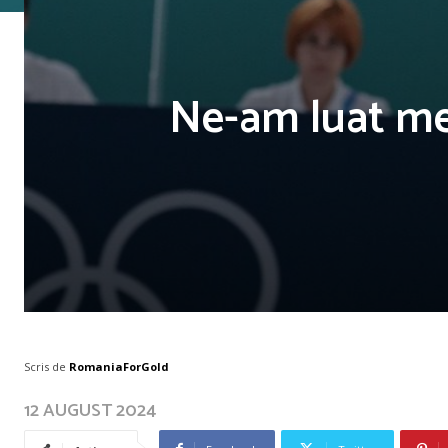
Ne-am luat med
Scris de
RomaniaForGold
12 AUGUST 2024