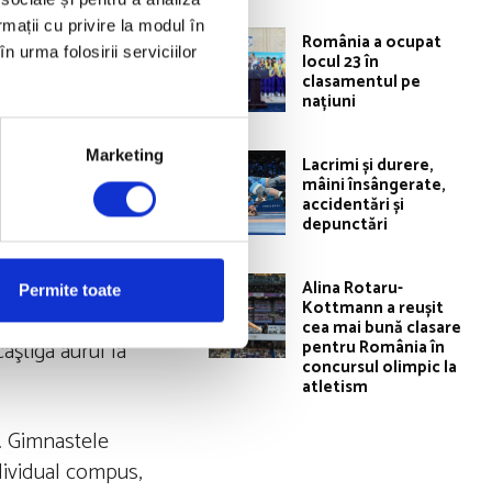
rmații cu privire la modul în
România a ocupat
n urma folosirii serviciilor
locul 23 în
clasamentul pe
națiuni
Marketing
Lacrimi și durere,
mâini însângerate,
accidentări și
depunctări
Alina Rotaru-
Permite toate
Kottmann a reușit
cea mai bună clasare
âştiga aurul la
pentru România în
concursul olimpic la
atletism
i. Gimnastele
ndividual compus,