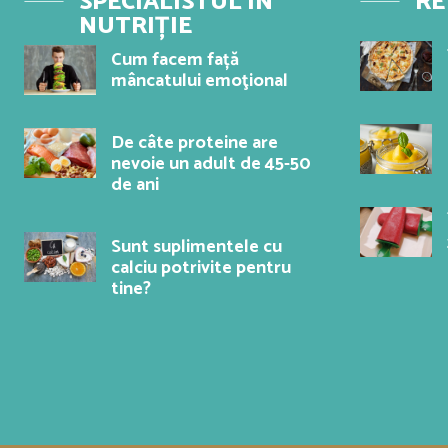
SPECIALISTUL ÎN
RE
NUTRIȚIE
Cum facem față
mâncatului emoţional
De câte proteine ​​are
nevoie un adult de 45-50
de ani
Sunt suplimentele cu
calciu potrivite pentru
tine?