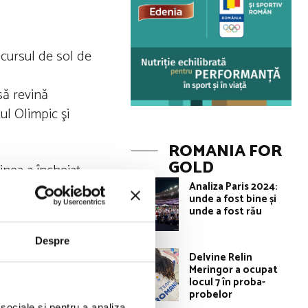
cursul de sol de
să revină
l Olimpic şi
ROMANIA FOR
GOLD
inea a încheiat
Analiza Paris 2024:
unde a fost bine și
unde a fost rău
Despre
Delvine Relin
S), FIG confirmă
Meringor a ocupat
rmitate cu
locul 7 în proba-
probelor
 sociale și pentru a analiza