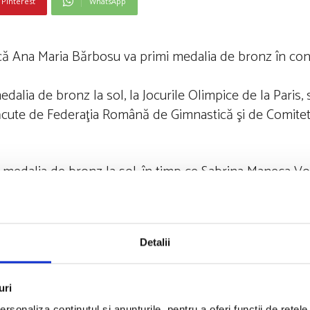
Pinterest
WhatsApp
 că Ana Maria Bărbosu va primi medalia de bronz în con
edalia de bronz la sol, la Jocurile Olimpice de la Paris, 
cute de Federaţia Română de Gimnastică şi de Comitetu
t medalia de bronz la sol, în timp ce Sabrina Maneca Vo
fost respins.
Detalii
re Divizia Ad Hoc a Tribunalului de Arbitraj Sportiv (TA
ă la sol de luni, 5 august 2024, sunt modificate în confo
uri
rsonaliza conținutul și anunțurile, pentru a oferi funcții de rețele