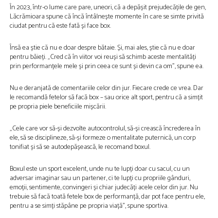
În 2023, într-o lume care pare, uneori, că a depășit prejudecățile de gen,
Lăcrămioara spune că încă întâlnește momente în care se simte privită
ciudat pentru că este fată și face box.
Însă ea știe că nu e doar despre bătaie. Și, mai ales, știe că nu e doar
pentru băieți. „Cred că în viitor voi reuși să schimb aceste mentalități
prin performanțele mele și prin ceea ce sunt și devin ca om”, spune ea.
Nu e deranjată de comentariile celor din jur. Fiecare crede ce vrea. Dar
le recomandă fetelor să facă box – sau orice alt sport, pentru că a simțit
pe propria piele beneficiile mișcării.
„Cele care vor să-și dezvolte autocontrolul, să-și crească încrederea în
ele, să se disciplineze, să-și formeze o mentalitate puternică, un corp
tonifiat și să se autodepășească, le recomand boxul.
Boxul este un sport excelent, unde nu te lupți doar cu sacul, cu un
adversar imaginar sau un partener, ci te lupți cu propriile gânduri,
emoții, sentimente, convingeri și chiar judecăți acele celor din jur. Nu
trebuie să facă toată fetele box de performanță, dar pot face pentru ele,
pentru a se simți stăpâne pe propria viață”, spune sportiva.