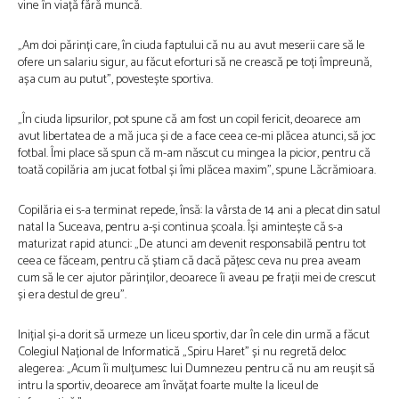
vine în viață fără muncă.
„Am doi părinți care, în ciuda faptului că nu au avut meserii care să le
ofere un salariu sigur, au făcut eforturi să ne crească pe toți împreună,
așa cum au putut”, povestește sportiva.
„În ciuda lipsurilor, pot spune că am fost un copil fericit, deoarece am
avut libertatea de a mă juca și de a face ceea ce-mi plăcea atunci, să joc
fotbal. Îmi place să spun că m-am născut cu mingea la picior, pentru că
toată copilăria am jucat fotbal și îmi plăcea maxim”, spune Lăcrămioara.
Copilăria ei s-a terminat repede, însă: la vârsta de 14 ani a plecat din satul
natal la Suceava, pentru a-și continua școala. Își amintește că s-a
maturizat rapid atunci: „De atunci am devenit responsabilă pentru tot
ceea ce făceam, pentru că știam că dacă pățesc ceva nu prea aveam
cum să le cer ajutor părinților, deoarece îi aveau pe frații mei de crescut
și era destul de greu”.
Inițial și-a dorit să urmeze un liceu sportiv, dar în cele din urmă a făcut
Colegiul Național de Informatică „Spiru Haret” și nu regretă deloc
alegerea: „Acum îi mulțumesc lui Dumnezeu pentru că nu am reușit să
intru la sportiv, deoarece am învățat foarte multe la liceul de