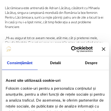
Lăcrămioara este antrenată de Adrian Lăcătuș, căsătorit cu Mihaela
Lăcătuș, singura campioană mondială din România la box feminin.
Pentru Lăcrămioara, sunt ca niște părinți: patru ani de zile a locuit la ei
în casă și nu i-a lipsit nimic, cât timp federația a avut probleme
financiare.
„Mi-au asigurat tot ce aveam nevoie, atât mie, cât și prietenei mele,
Claudia Nechita. Ei sunt cei care au crezut în mine, atunci când nici eu
nu mai credeam. Au știut să-mi alimenteze visul și să mă facă să cred în
mine până voi reuși”, spune ea.
După ce s-a calificat la Paris 2024, a spus că-și dorește să-l vadă pe
Consimțământ
Detalii
Despre
antrenorul ei zâmbind mai des.
„Am trecut prin multe momente împreună, unele mai bune, altele mai
Acest site utilizează cookie-uri
puțin bune și mereu l-au văzut cât de mult se zbate pentru boxul
feminin și cât de afectat a fost atunci când nu reușeam să ne atingem
Folosim cookie-uri pentru a personaliza conținutul și
obiectivele. Acum, după ce am reușit calificarea la Olimpiadă, i-am cerut
anunțurile, pentru a oferi funcții de rețele sociale și pentru
să zâmbească mai des. Mă bucură enorm că datorită performanțelor
a analiza traficul. De asemenea, le oferim partenerilor de
mele am contribuit și eu la zâmbetul lui.”
rețele sociale, de publicitate și de analize informații cu