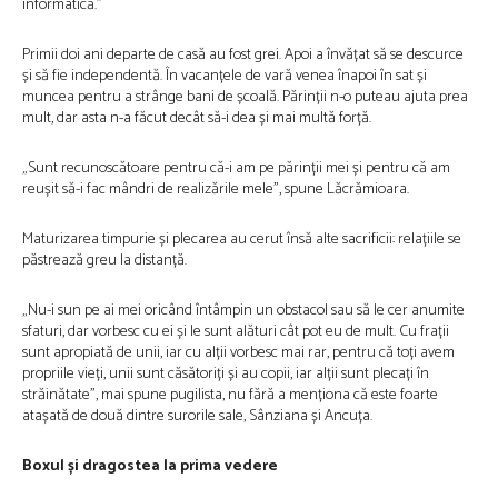
informatică.”
Primii doi ani departe de casă au fost grei. Apoi a învățat să se descurce
și să fie independentă. În vacanțele de vară venea înapoi în sat și
muncea pentru a strânge bani de școală. Părinții n-o puteau ajuta prea
mult, dar asta n-a făcut decât să-i dea și mai multă forță.
„Sunt recunoscătoare pentru că-i am pe părinții mei și pentru că am
reușit să-i fac mândri de realizările mele”, spune Lăcrămioara.
Maturizarea timpurie și plecarea au cerut însă alte sacrificii: relațiile se
păstrează greu la distanță.
„Nu-i sun pe ai mei oricând întâmpin un obstacol sau să le cer anumite
sfaturi, dar vorbesc cu ei și le sunt alături cât pot eu de mult. Cu frații
sunt apropiată de unii, iar cu alții vorbesc mai rar, pentru că toți avem
propriile vieți, unii sunt căsătoriți și au copii, iar alții sunt plecați în
străinătate”, mai spune pugilista, nu fără a menționa că este foarte
atașată de două dintre surorile sale, Sânziana și Ancuța.
Boxul și dragostea la prima vedere