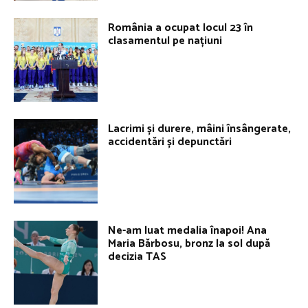
România a ocupat locul 23 în
clasamentul pe națiuni
Lacrimi și durere, mâini însângerate,
accidentări și depunctări
Ne-am luat medalia înapoi! Ana
Maria Bărbosu, bronz la sol după
decizia TAS