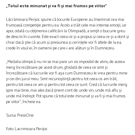
„Totul este minunat și va fi și mai frumos pe viitor”
Lăcrămioara Perijoc spune că Jocurile Europene au însemnat cea mai
frumoasă competiție pentru ea. Acolo a trăit cele mai intense emoții, iar
apoi, odată cu obținerea calificării la Olimpiadă, a simțit o bucurie greu
de descris în cuvinte. Este exact ceea ce și-a propus și ceea ce și-a dorit și
chiar dacă știe că acum și presiunea și cerințele vor fi altele de la ea,
crede în visul ei, în oamenii pe care-i are alături și în Dumnezeu.
„Medalia olimpică nu mi se mai pare un vis imposibil de atins, de aceea
merg încrezătoare pe acest drum, ghidată de ceea ce simt și
încrezătoare că lucrurile vor fi așa cum Dumnezeu le vrea pentru mine
și cei din jurul meu. Simt recunoștință pentru tot ceea ce am trăit,
pentru tot ceea ce am și pentru tot ceea ce sunt. Cred că lucrurile merg
spre mai bine, mai ales dacă ținem cont de unde vin, unde mă aflu și
unde mă îndrept. Pot spune că totul este minunat și va fi și mai frumos
pe viitor”, încheie ea.
Sursa: PressOne
Foto: Lacrimioara Perijoc