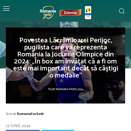
Povestea Lăcrămioarei Perijoc,
pugilista care va reprezenta
România la Jocurile Olimpice din
2024: „În box am învățat că a fi om
este mai important decât să câștigi
o medalie”
TEAM ROMANIA PARIS 2024
Scris de
RomaniaForGold
12 IUNIE 2024