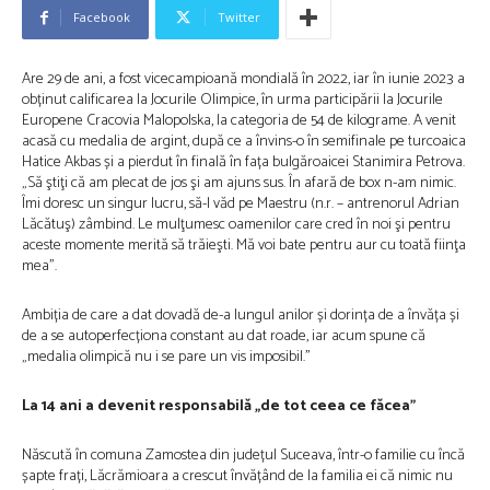
Facebook
Twitter
Are 29 de ani, a fost vicecampioană mondială în 2022, iar în iunie 2023 a
obținut calificarea la Jocurile Olimpice, în urma participării la Jocurile
Europene Cracovia Malopolska, la categoria de 54 de kilograme. A venit
acasă cu medalia de argint, după ce a învins-o în semifinale pe turcoaica
Hatice Akbas și a pierdut în finală în fața bulgăroaicei Stanimira Petrova.
„Să ştiţi că am plecat de jos şi am ajuns sus. În afară de box n-am nimic.
Îmi doresc un singur lucru, să-l văd pe Maestru (n.r. – antrenorul Adrian
Lăcătuş) zâmbind. Le mulţumesc oamenilor care cred în noi şi pentru
aceste momente merită să trăieşti. Mă voi bate pentru aur cu toată fiinţa
mea”.
Ambiția de care a dat dovadă de-a lungul anilor și dorința de a învăța și
de a se autoperfecționa constant au dat roade, iar acum spune că
„medalia olimpică nu i se pare un vis imposibil.”
La 14 ani a devenit responsabilă „de tot ceea ce făcea”
Născută în comuna Zamostea din județul Suceava, într-o familie cu încă
șapte frați, Lăcrămioara a crescut învățând de la familia ei că nimic nu