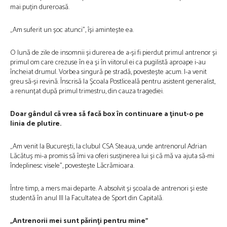
mai puțin dureroasă.
„Am suferit un șoc atunci”, își amintește ea.
O lună de zile de insomnii și durerea de a-și fi pierdut primul antrenor și
primul om care crezuse în ea și în viitorul ei ca pugilistă aproape i-au
încheiat drumul. Vorbea singură pe stradă, povestește acum. I-a venit
greu să-și revină. Înscrisă la Școala Postliceală pentru asistent generalist,
a renunțat după primul trimestru, din cauza tragediei.
Doar gândul că vrea să facă box în continuare a ținut-o pe
linia de plutire.
„Am venit la București, la clubul CSA Steaua, unde antrenorul Adrian
Lăcătuș mi-a promis să îmi va oferi susținerea lui și că mă va ajuta să-mi
îndeplinesc visele”, povestește Lăcrămioara.
Între timp, a mers mai departe. A absolvit și școala de antrenori și este
studentă în anul III la Facultatea de Sport din Capitală.
„Antrenorii mei sunt părinți pentru mine”