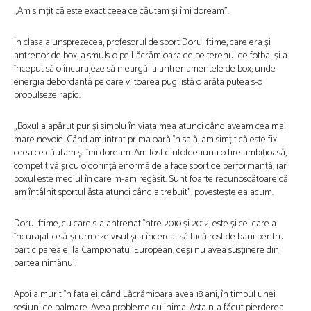
„Am simțit că este exact ceea ce căutam și îmi doream”.
În clasa a unsprezecea, profesorul de sport Doru Iftime, care era și
antrenor de box, a smuls-o pe Lăcrămioara de pe terenul de fotbal și a
început să o încurajeze să meargă la antrenamentele de box, unde
energia debordantă pe care viitoarea pugilistă o arăta putea s-o
propulseze rapid.
„Boxul a apărut pur și simplu în viața mea atunci când aveam cea mai
mare nevoie. Când am intrat prima oară în sală, am simțit că este fix
ceea ce căutam și îmi doream. Am fost dintotdeauna o fire ambițioasă,
competitivă și cu o dorință enormă de a face sport de performanță, iar
boxul este mediul în care m-am regăsit. Sunt foarte recunoscătoare că
am întâlnit sportul ăsta atunci când a trebuit”, povestește ea acum.
Doru Iftime, cu care s-a antrenat între 2010 și 2012, este și cel care a
încurajat-o să-și urmeze visul și a încercat să facă rost de bani pentru
participarea ei la Campionatul European, deși nu avea susținere din
partea nimănui.
Apoi a murit în fața ei, când Lăcrămioara avea 18 ani, în timpul unei
sesiuni de palmare. Avea probleme cu inima. Asta n-a făcut pierderea