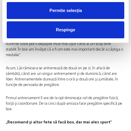
doar credințe din mintea ei.
Permite selecția
„Faptul că mergeam din eșec în eșec, de la o competiție la alta, în ciuda
faptului că mă antrenam enorm și făceam tot ceea ce mi se cerea, m-a
făcut să-mi pun întrebări. Ce îmi lipsește? De ce nu reușesc? Care este
Respinge
diferența dintre mine și o persoană care reușește, chiar dacă acea
persoană nu se pregătește la fel de mult ca mine? În box am învățat că
durerile fizice pot fi depășite mult mai ușor când ai un scop bine
stabilit. În box am învățat că a fi om este mai important decât a câștiga o
medalie”.
Acum, Lăcrămioara se antrenează de două ori pe zi, în afară de
sâmbătă, când are un singur antrenament și de duminică, când are
liber. Antrenamentele durează între o oră și două ore și jumătate, în
funcție de perioada de pregătire.
Primul antrenament îl are de la opt dimineața: cel de pregătire fizică,
forță și coordonare. De la cinci după-amiaza face pregătire specifică pe
box.
„Recomand și altor fete să facă box, dar mai ales sport”