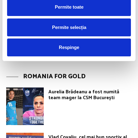
Permite toate
Permite selecția
Respinge
ROMANIA FOR GOLD
Aurelia Brădeanu a fost numită
team mager la CSM București
Vlad Covaliu, cel mai bun sportiv al