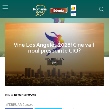
Vine Los Angeles 2028! Cine va fi
noul președinte CIO?
ȘTIRI
Scris de
RomaniaForGold
3 FEBRUARIE 2025