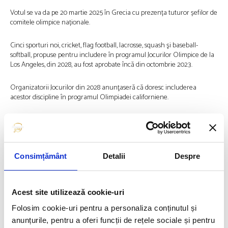
Votul se va da pe 20 martie 2025 în Grecia cu prezența tuturor șefilor de
comitele olimpice naționale.
Cinci sporturi noi, cricket, flag football, lacrosse, squash şi baseball-
softball, propuse pentru includere în programul Jocurilor Olimpice de la
Los Angeles, din 2028, au fost aprobate încă din octombrie 2023.
Organizatorii Jocurilor din 2028 anunţaseră că doresc includerea
acestor discipline în programul Olimpiadei californiene.
Fiecare oraş gazdă, potrivit regulilor CIO, poate cere includerea mai
multor sporturi pentru ediţia pe care o găzduieşte.
Los Angeles a candidat inițial pentru Jocurile Olimpice de vară din 2024.
Consimțământ
Detalii
Despre
Dar după ce în cursă au rămas doar două orașe, Los Angeles și Paris,
Comitetul Internațional Olimpic (CIO) a aprobat un proces de atribuire
simultană a Jocurilor Olimpice de vară din 2024 și 2028 celor doi
candidați rămași, Los Angeles fiind preferat ca gazdă pentru 2028.
Acest site utilizează cookie-uri
Folosim cookie-uri pentru a personaliza conținutul și
Los Angeles a primit oficial Jocurile în cadrul celei de-a 131-a sesiuni CIO
anunțurile, pentru a oferi funcții de rețele sociale și pentru
de la Lima, Peru, pe 13 septembrie 2017. Va fi a cincea ediție a Jocurilor