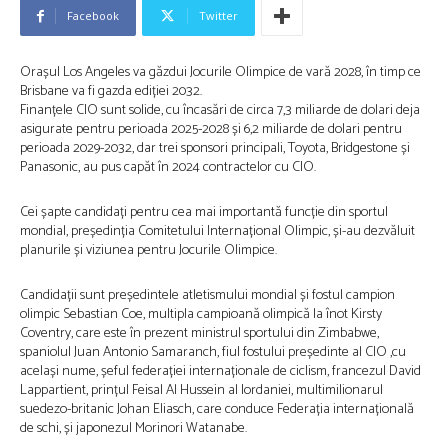
Facebook
Twitter
Orașul Los Angeles va găzdui Jocurile Olimpice de vară 2028, în timp ce
Brisbane va fi gazda ediției 2032.
Finanțele CIO sunt solide, cu încasări de circa 7,3 miliarde de dolari deja
asigurate pentru perioada 2025-2028 și 6,2 miliarde de dolari pentru
perioada 2029-2032, dar trei sponsori principali, Toyota, Bridgestone și
Panasonic, au pus capăt în 2024 contractelor cu CIO.
Cei șapte candidați pentru cea mai importantă funcție din sportul
mondial, președinția Comitetului Internațional Olimpic, și-au dezvăluit
planurile și viziunea pentru Jocurile Olimpice.
Candidații sunt președintele atletismului mondial și fostul campion
olimpic Sebastian Coe, multipla campioană olimpică la înot Kirsty
Coventry, care este în prezent ministrul sportului din Zimbabwe,
spaniolul Juan Antonio Samaranch, fiul fostului președinte al CIO ,cu
același nume, șeful federației internaționale de ciclism, francezul David
Lappartient, prințul Feisal Al Hussein al Iordaniei, multimilionarul
suedezo-britanic Johan Eliasch, care conduce Federația internațională
de schi, și japonezul Morinori Watanabe.