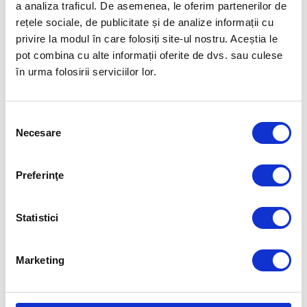
Olimpice de vară și cea de-a noua în general, care va fi găzduită de
a analiza traficul. De asemenea, le oferim partenerilor de
Statele Unite. Los Angeles va deveni al treilea oraș gazdă de trei ori,
rețele sociale, de publicitate și de analize informații cu
după Londra și Paris și primul oraș din America de Nord care are
privire la modul în care folosiți site-ul nostru. Aceștia le
această onoare.
pot combina cu alte informații oferite de dvs. sau culese
în urma folosirii serviciilor lor.
Articolul precedent
Articolul următor
CRISTINA NEAGU, AȘTEPTATĂ
JAQUELINE CRISTIAN ÎȘI
SĂ DEVINĂ MANAGER ÎN
PROPUNE SĂ AJUNGĂ ÎN TOP
Selecția
SPORTUL CARE A FĂCUT
30 WTA
Necesare
ISTORIE
consimțământului
FUELLED BY
Preferinţe
Statistici
Marketing