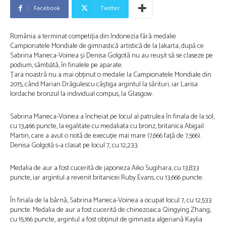
Facebook
Twitter
România a terminat competiția din Indonezia fără medalie
Campionatele Mondiale de gimnastică artistică de la Jakarta, după ce
Sabrina Maneca-Voinea și Denisa Golgotă nu au reușit să se claseze pe
podium, sâmbătă, în finalele pe aparate.
Țara noastră nu a mai obținut o medalie la Campionatele Mondiale din
2015, când Marian Drăgulescu câștiga argintul la sărituri, iar Larisa
Iordache bronzul la individual compus, la Glasgow.
Sabrina Maneca-Voinea a încheiat pe locul al patrulea în finala de la sol,
cu 13,466 puncte, la egalitate cu medaliata cu bronz, britanica Abigail
Martin, care a avut o notă de execuție mai mare (7,666 față de 7,566).
Denisa Golgotă s-a clasat pe locul 7, cu 12,233.
Medalia de aur a fost cucerită de japoneza Aiko Sugihara, cu 13,833
puncte, iar argintul a revenit britanicei Ruby Evans, cu 13,666 puncte.
În finala de la bârnă, Sabrina Maneca-Voinea a ocupat locul 7, cu 12,533
puncte. Medalia de aur a fost cucerită de chinezoaica Qingying Zhang,
cu 15,166 puncte, argintul a fost obținut de gimnasta algeriană Kaylia