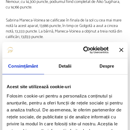
Nemour, cu 14,300 puncte, podiumul fiind completat de Aiko Sugihara,
cu 14,166 puncte.
Sabrina Maneca-Voinea se calificase în finala de la sol cu cea mai mare
notă la acest aparat, 13,666 puncte, în timp ce Golgotă a avut a cincea
notă, 13,333 puncte. La bârnă, Maneca-Voinea a obținut a treia notă din
calificări, 13,833 puncte.
La CM din Indonezia, aflat la ediţia a 53-a, România a fost reprezentată
doar în competiţia feminină, însă Anamaria Mihăescu şi Ella Oprea
Creţu nu au trecut de calificări.
Consimțământ
Detalii
Despre
Cei mai medaliaţi gimnaşti români în probe individuale la Campionatele
Mondiale sunt Gina Gogean (12 medalii, din care 6 de aur) şi Marian
Drăgulescu (10 medalii, din care 8 de aur). Gina Gogean mai are şi trei
Acest site utilizează cookie-uri
titluri mondiale cu echipa.
Folosim cookie-uri pentru a personaliza conținutul și
anunțurile, pentru a oferi funcții de rețele sociale și pentru
În competiţia din 2025 s-au înscris sportivi din peste 80 de naţiuni, care
concurează doar în probe individuale, nu şi pe echipe.
a analiza traficul. De asemenea, le oferim partenerilor de
rețele sociale, de publicitate și de analize informații cu
privire la modul în care folosiți site-ul nostru. Aceștia le
Articolul precedent
Articolul următor