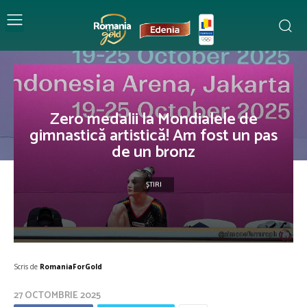
Zero medalii la Mondialele de
gimnastică artistică! Am fost un pas
de un bronz
ȘTIRI
Scris de
RomaniaForGold
27 OCTOMBRIE 2025