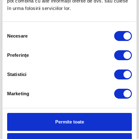
pot combina cu alte informații oferite de dvs. sau culese
ECHIPELE DE TENIS DE MASĂ
STEAUA A CÂȘTIGAT CUPA
ALE ROMÂNIEI,
BALCANICĂ LA VOLEI
în urma folosirii serviciilor lor.
VICECAMPIOANE EUROPENE
FUELLED BY
Selecția
Necesare
consimțământului
Preferinţe
Statistici
Marketing
Permite toate