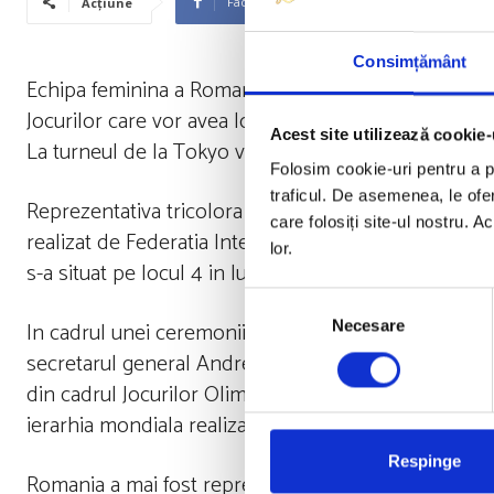
Facebook
Twitter
Acțiune
Consimțământ
Echipa feminina a Romaniei s-a calificat la turneul d
Jocurilor care vor avea loc la Tokyo, in 2020.
Acest site utilizează cookie-
La turneul de la Tokyo vor mai participa Rusia, China,
Folosim cookie-uri pentru a pe
traficul. De asemenea, le ofer
Reprezentativa tricolora a obtinut aceasta calificare 
care folosiți site-ul nostru. A
realizat de Federatia Internationala de Baschet Ama
lor.
s-a situat pe locul 4 in lume si pe locul 2 in Europa,
Selecția
In cadrul unei ceremonii organizate la la Utsunomiya
Necesare
consimțământului
secretarul general Andreas Zagklis, FIBA a anuntat of
din cadrul Jocurilor Olimpice din 2020 in baza clasam
ierarhia mondiala realizata de FIBA pana la data de 3
Respinge
Romania a mai fost reprezentata o singura data in int