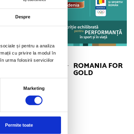
Despre
 programul
a anul viitor.
 sociale și pentru a analiza
rmații cu privire la modul în
tiilor nationale
n urma folosirii serviciilor
ROMANIA FOR
nia, la feminin,
GOLD
iang si
Marketing
eul de baschet 3×3
rdinea finala din
; 4. ROMANIA.
Permite toate
n 1952, atunci