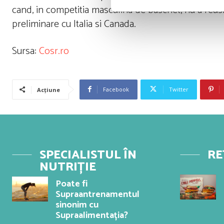
cand, in competitia masculina de baschet, nu a reusit
preliminare cu Italia si Canada.
Sursa:
Cosr.ro
Facebook
Twitter
Acțiune
SPECIALISTUL ÎN
RE
NUTRIȚIE
Poate fi
Supraantrenamentul
sinonim cu
Supraalimentația?