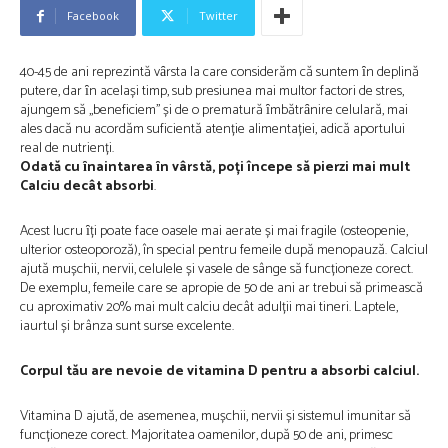
Facebook
Twitter
40-45 de ani reprezintă vȃrsta la care considerăm că suntem ȋn deplină
putere, dar ȋn același timp, sub presiunea mai multor factori de stres,
ajungem să ,,beneficiem’’ și de o prematură ȋmbătrȃnire celulară, mai
ales dacă nu acordăm suficientă atenție alimentației, adică aportului
real de nutrienți.
Odată cu ȋnaintarea ȋn vârstă, poți începe să pierzi mai mult
Calciu decât absorbi
.
Acest lucru ȋți poate face oasele mai aerate și mai fragile (osteopenie,
ulterior osteoporoză), în special pentru femeile după menopauză. Calciul
ajută mușchii, nervii, celulele și vasele de sânge să funcționeze corect.
De exemplu, femeile care se apropie de 50 de ani ar trebui să primească
cu aproximativ 20% mai mult calciu decât adulții mai tineri. Laptele,
iaurtul și brânza sunt surse excelente.
Corpul tău are nevoie de vitamina D pentru a absorbi calciul.
Vitamina D ajută, de asemenea, mușchii, nervii și sistemul imunitar să
funcționeze corect. Majoritatea oamenilor, după 50 de ani, primesc