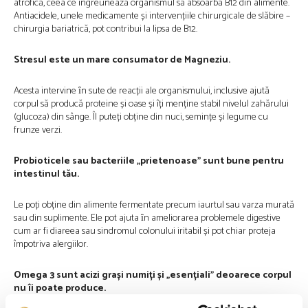
atrofică, ceea ce îngreunează organismul să absoarbă B12 din alimente.
Antiacidele, unele medicamente și intervențiile chirurgicale de slăbire –
chirurgia bariatrică, pot contribui la lipsa de B12.
Stresul este un mare consumator de Magneziu.
Acesta intervine ȋn sute de reacții ale organismului, inclusive ajută
corpul să producă proteine ​​și oase și îți menține stabil nivelul zahărului
(glucoza) din sânge. Îl puteți obține din nuci, semințe și legume cu
frunze verzi.
Probioticele sau bacteriile „prietenoase” sunt bune pentru
intestinul tău.
Le poți obține din alimente fermentate precum iaurtul sau varza murată
sau din suplimente. Ele pot ajuta ȋn ameliorarea problemele digestive
cum ar fi diareea sau sindromul colonului iritabil și pot chiar proteja
împotriva alergiilor.
Omega 3 sunt acizi grași numiți și „esențiali” deoarece corpul
nu îi poate produce.