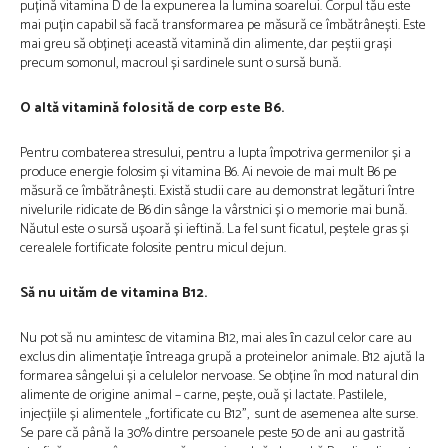
puțină vitamina D de la expunerea la lumina soarelui. Corpul tău este
mai puțin capabil să facă transformarea pe măsură ce îmbătrânești. Este
mai greu să obțineți această vitamină din alimente, dar peștii grași
precum somonul, macroul și sardinele sunt o sursă bună.
O altă vitamină folosită de corp este B6.
Pentru combaterea stresului, pentru a lupta împotriva germenilor și a
produce energie folosim și vitamina B6. Ai nevoie de mai mult B6 pe
măsură ce îmbătrânești. Există studii care au demonstrat legături între
nivelurile ridicate de B6 din sânge la vârstnici și o memorie mai bună.
Năutul este o sursă ușoară și ieftină. La fel sunt ficatul, peștele gras și
cerealele fortificate folosite pentru micul dejun.
Să nu uităm de vitamina B12.
Nu pot să nu amintesc de vitamina B12, mai ales ȋn cazul celor care au
exclus din alimentație ȋntreaga grupă a proteinelor animale. B12 ajută la
formarea sângelui și a celulelor nervoase. Se obține în mod natural din
alimente de origine animal – carne, pește, ouă și lactate. Pastilele,
injecțiile și alimentele „fortificate cu B12”, sunt de asemenea alte surse.
Se pare că până la 30% dintre persoanele peste 50 de ani au gastrită