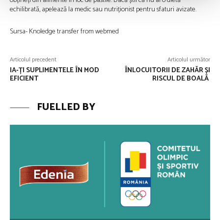
obțineți din alimente în loc de pastile. Dacă știi că nu ai o dietă
echilibrată, apelează la medic sau nutriționist pentru sfaturi avizate.
Sursa- Knoledge transfer from webmed
Articolul precedent
Articolul următor
IA-ȚI SUPLIMENTELE ȊN MOD
ȊNLOCUITORII DE ZAHĂR ȘI
EFICIENT
RISCUL DE BOALĂ
FUELLED BY